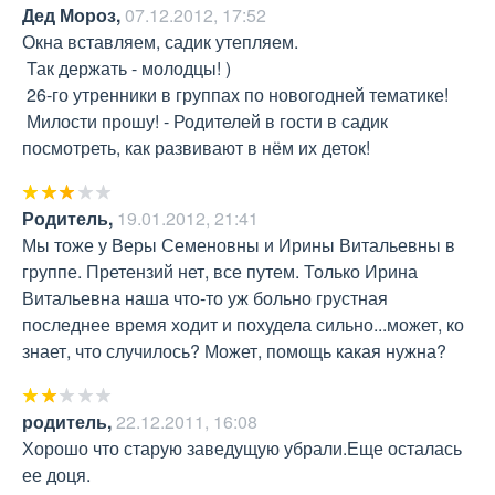
Дед Мороз
,
07.12.2012, 17:52
Окна вставляем, садик утепляем.

 Так держать - молодцы! )

 26-го утренники в группах по новогодней тематике!

 Милости прошу! - Родителей в гости в садик 
посмотреть, как развивают в нём их деток!
Родитель
,
19.01.2012, 21:41
Мы тоже у Веры Семеновны и Ирины Витальевны в 
группе. Претензий нет, все путем. Только Ирина 
Витальевна наша что-то уж больно грустная 
последнее время ходит и похудела сильно...может, ко 
знает, что случилось? Может, помощь какая нужна?
родитель
,
22.12.2011, 16:08
Хорошо что старую заведущую убрали.Еще осталась 
ее доця.