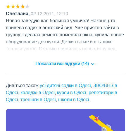
Светлана
,
02.12.2011, 12:10
Новая заведующая большая умничка! Наконец-то 
привела садик в божеский вид. Уже приятно зайти в 
группу, сделала ремонт, поменяла окна, купила новое 
оборудование для кухни. Детки сытые и в садике 
тепло и уютно. Сколько появилось новых игрушек. 
Екатерина Викторовна, так держать!!!
Показати всі відгуки (14)
Дивіться також
усі дитячі садки в Одесі
,
ЗВО/ВНЗ в
Одесі
,
коледжі в Одесі
,
курси в Одесі
,
репетитори в
Одесі
,
тренінги в Одесі
,
школи в Одесі
.