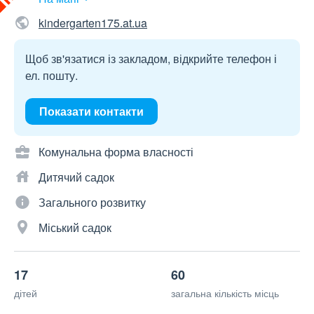
kindergarten175.at.ua
Щоб зв'язатися із закладом, відкрийте телефон і
ел. пошту.
Показати контакти
Комунальна форма власності
Дитячий садок
Загального розвитку
Міський садок
17
60
дітей
загальна кількість місць