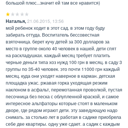
большой плюс...значит ей там все нравится)
Наталья
,
21.06.2015, 13:56
мой ребенок ходит в этот сад. в этом году буду 
забирать оттуда. Воспитатель бессовестная 
взяточница. берет кучу детей за 300 долларов за 
место в группе около 40 человек в нашей. дети спят 
на раскладушках. каждый месяц требует платить 
черные деньги типа хоз нужд 100 грн в месяц. в саду 3 
группы по 35-40 человек. это почти 11000 грн каждый 
месяц. куда они уходят наверное в карман. детская 
площадка ужас. ржавая горка уходящая резким 
наклоном в асфальт, перемотанная проволкой, пустая 
песочница без песка с облупленной краской, и самое 
интересное альтфаторы которые стоят в маленьком 
дворе, где рядом играют дети. эту заведующую надо 
снимать. за столько лет в работая в садике приобрела 
себе две квартиры. одну уже сдает. а садик с каждым 