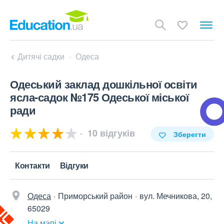
Дитячі садки
Одеса
Одеський заклад дошкільної освіти
ясла-садок №175 Одеської міської
ради
10 відгуків
Зберегти
Контакти
Відгуки
Одеса
Приморський район
вул. Мечникова, 20,
65029
На мапі