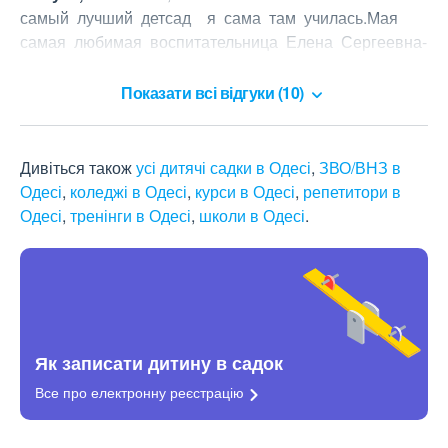
самый  лучший  детсад    я  сама  там  училась.Мая  
самая  любимая  воспитательница  Елена  Сергеевна-
самый   лучший  воспитатель!
Показати всі відгуки (10)
Дивіться також
усі дитячі садки в Одесі
,
ЗВО/ВНЗ в
Одесі
,
коледжі в Одесі
,
курси в Одесі
,
репетитори в
Одесі
,
тренінги в Одесі
,
школи в Одесі
.
Як записати дитину в садок
Все про електронну
реєстрацію