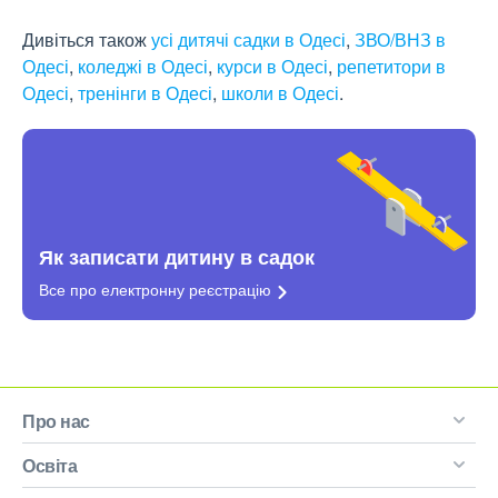
Дивіться також
усі дитячі садки в Одесі
,
ЗВО/ВНЗ в
Одесі
,
коледжі в Одесі
,
курси в Одесі
,
репетитори в
Одесі
,
тренінги в Одесі
,
школи в Одесі
.
Як записати дитину в садок
Все про електронну
реєстрацію
Про нас
Освіта