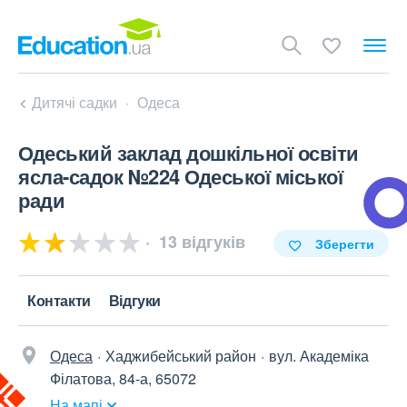
Дитячі садки
Одеса
Одеський заклад дошкільної освіти
ясла-садок №224 Одеської міської
ради
13 відгуків
Зберегти
Контакти
Відгуки
Одеса
Хаджибейський район
вул. Академіка
Філатова, 84-а, 65072
На мапі