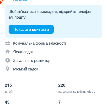
Щоб зв'язатися із закладом, відкрийте телефон і
ел. пошту.
Показати контакти
Комунальна форма власності
Ясла-садок
Загального розвитку
Міський садок
215
220
дітей
загальна кількість місць
43
7