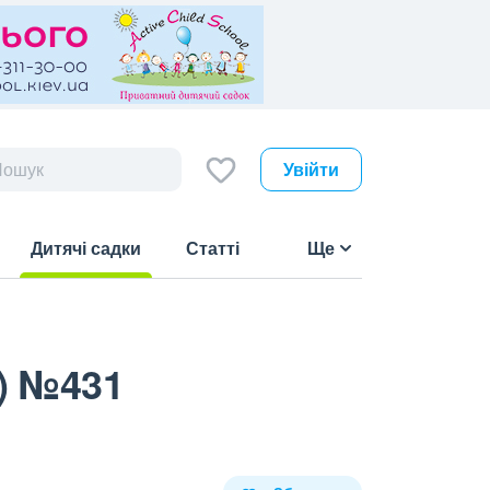
Увійти
Дитячі садки
Статті
Ще
(current)
) №431