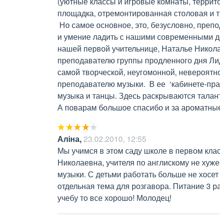
(уютные классы и игровые комнаты, террито
площадка, отремонтированная столовая и т.д.
 Но самое основное, это, безусловно, преподаватели:  отменная профессиональная подготовка 
и умение ладить с нашими современными де
нашей первой учительнице, Наталье Никола
преподавателю группы продленного дня Лид
самой творческой, неугомонной, невероятн
преподавателю музыки.  В ее  ‘кабинете-пра
музыка и танцы. Здесь раскрываются таланты
А поварам большое спасибо и за ароматные
Аліна
,
23.02.2010, 12:55
Мы учимся в этом саду школе в первом клас
Николаевна, учителя по англискому не хуже
музыки. С детьми работать больше не хосет 
отдельная тема для розгавора. Питание 3 ра
учебу то все хорошо! Молодец!