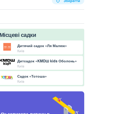
Зберегти
Місцеві садки
Дитячий садок «Ля Малюк»
Київ
Дитсадок «KMDШ kids Оболонь»
Київ
Садок «Тотоша»
Київ
Як записати дитину в