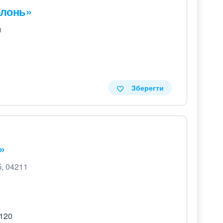
олонь»
н
Зберегти
»
б, 04211
 120