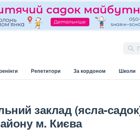
ренінги
Репетитори
За кордоном
Школи
ьний заклад (ясла-садок
айону м. Києва