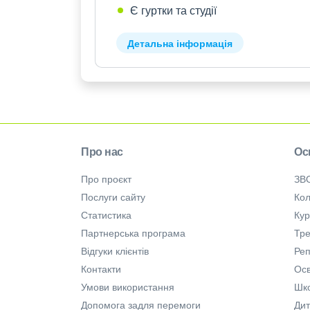
Є гуртки та студії
Детальна інформація
Про нас
Ос
Про проєкт
ЗВ
Послуги сайту
Кол
Статистика
Ку
Партнерська програма
Тре
Відгуки клієнтів
Ре
Контакти
Осв
Умови використання
Шк
Допомога задля перемоги
Дит