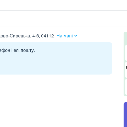
ково-Сирецька, 4-б, 04112
На мапі
ефон і ел. пошту.