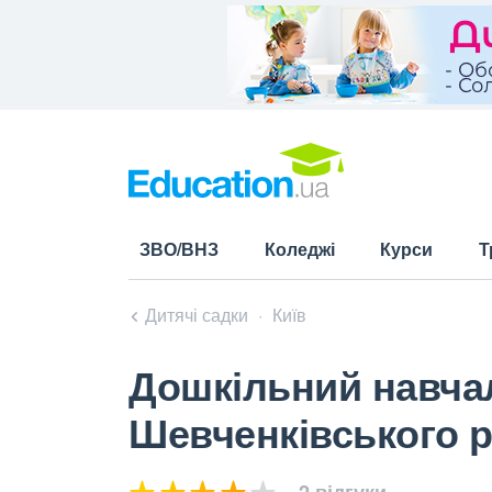
ЗВО/ВНЗ
Коледжі
Курси
Т
Дитячі садки
Київ
Дошкільний навчал
Шевченківського р