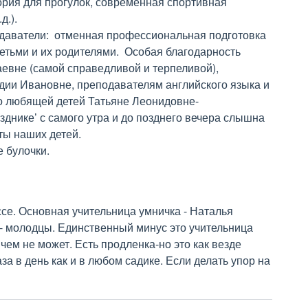
рия для прогулок, современная спортивная 
). 

тьми и их родителями.  Особая благодарность 
евне (самой справедливой и терпеливой), 
ии Ивановне, преподавателям английского языка и 
о любящей детей Татьяне Леонидовне- 
зднике’ с самого утра и до позднего вечера слышна 
 наших детей.   

 булочки.
се. Основная учительница умничка - Наталья 
- молодцы. Единственный минус это учительница 
чем не может. Есть продленка-но это как везде 
за в день как и в любом садике. Если делать упор на 