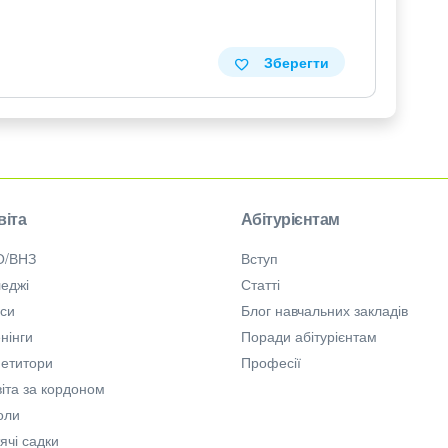
Зберегти
віта
Абітурієнтам
О/ВНЗ
Вступ
еджі
Статті
рси
Блог навчальних закладів
нінги
Поради абітурієнтам
петитори
Професії
іта за кордоном
оли
ячі садки