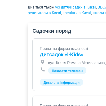
Дивіться також
усі дитячі садки в Києві
,
ЗВО/
репетитори в Києві
,
тренінги в Києві
,
школи в
Садочки поряд
Приватна форма власності
Дитсадок «I-Kids»
вул. Князя Романа Мстиславича, 
Показати телефон
Детальна інформація
Приватна форма власності