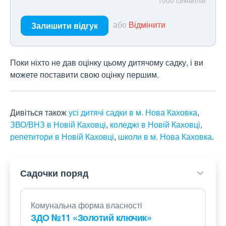
1000
символів
або
Відмінити
Залишити відгук
Поки ніхто не дав оцінку цьому дитячому садку, і ви
можете поставити свою оцінку першим.
Дивіться також
усі дитячі садки в м. Нова Каховка
,
ЗВО/ВНЗ в Новій Каховці
,
коледжі в Новій Каховці
,
репетитори в Новій Каховці
,
школи в м. Нова Каховка
.
Садочки поряд
Комунальна форма власності
ЗДО №11 «Золотий ключик»