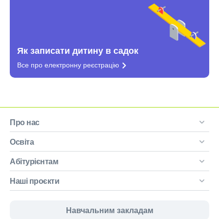
Як записати дитину в садок
Все про електронну
реєстрацію
Про нас
Освіта
Абітурієнтам
Наші проєкти
Навчальним закладам