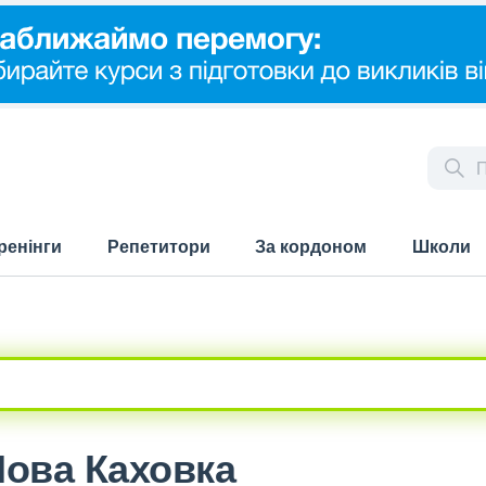
ренінги
Репетитори
За кордоном
Школи
Нова Каховка