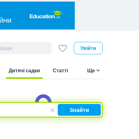
Увійти
Дитячі садки
Статті
Ще
(current)
Знайти