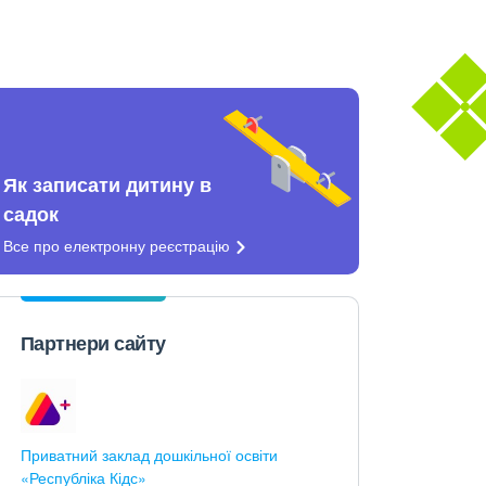
Як записати дитину в
садок
Все про електронну
реєстрацію
Партнери сайту
Приватний заклад дошкільної освіти
«Республіка Кідс»