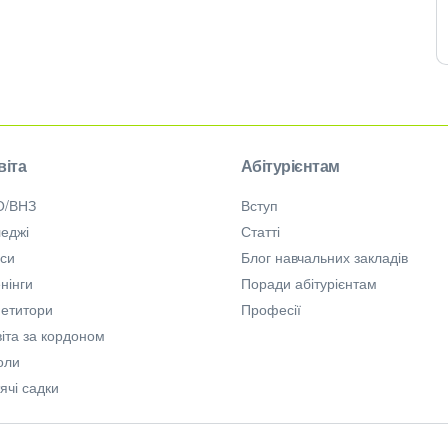
віта
Абітурієнтам
О/ВНЗ
Вступ
еджі
Статті
рси
Блог навчальних закладів
нінги
Поради абітурієнтам
петитори
Професії
іта за кордоном
оли
ячі садки