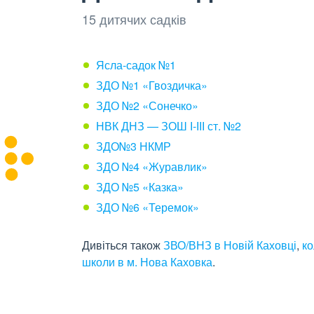
15 дитячих садків
Ясла-садок №1
ЗДО №1 «Гвоздичка»
ЗДО №2 «Сонечко»
НВК ДНЗ — ЗОШ І-ІІІ ст. №2
ЗДО№3 НКМР
ЗДО №4 «Журавлик»
ЗДО №5 «Казка»
ЗДО №6 «Теремок»
Дивіться також
ЗВО/ВНЗ в Новій Каховці
,
ко
школи в м. Нова Каховка
.