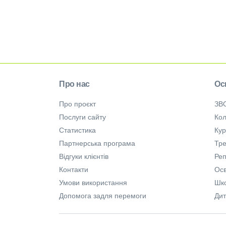
Про нас
Ос
Про проєкт
ЗВ
Послуги сайту
Кол
Статистика
Ку
Партнерська програма
Тре
Відгуки клієнтів
Ре
Контакти
Осв
Умови використання
Шк
Допомога задля перемоги
Дит