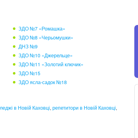
ЗДО №7 «Ромашка»
ЗДО №8 «Черьомушки»
ДНЗ №9
ЗДО №10 «Джерельце»
ЗДО №11 «Золотий ключик»
ЗДО №15
ЗДО ясла-садок №18
леджі в Новій Каховці
,
репетитори в Новій Каховці
,