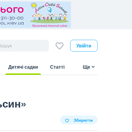
Увійти
Дитячі садки
Статті
Ще
(current)
ьсин»
Зберегти