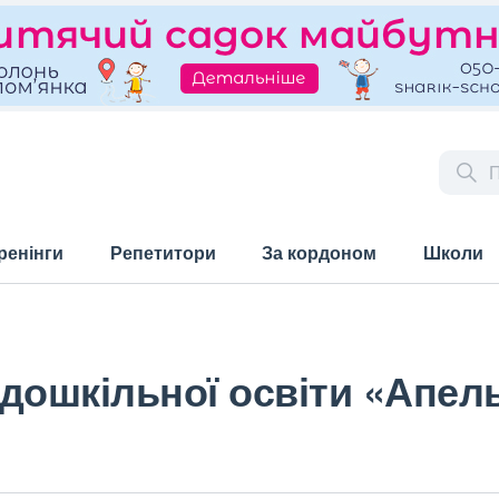
ренінги
Репетитори
За кордоном
Школи
дошкільної освіти «Апел