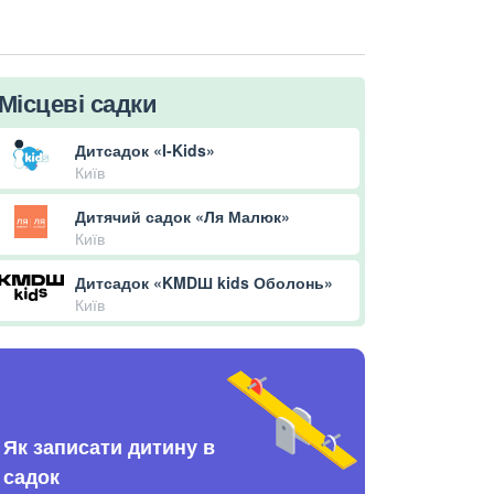
Місцеві садки
Дитсадок «I-Kids»
Київ
Дитячий садок «Ля Малюк»
Київ
Дитсадок «KMDШ kids Оболонь»
Київ
Як записати дитину в
садок