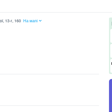
ї, 13-г, 160
На мапі