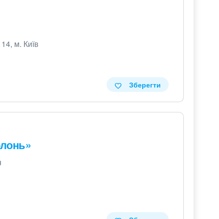
14, м. Київ
Зберегти
олонь»
н