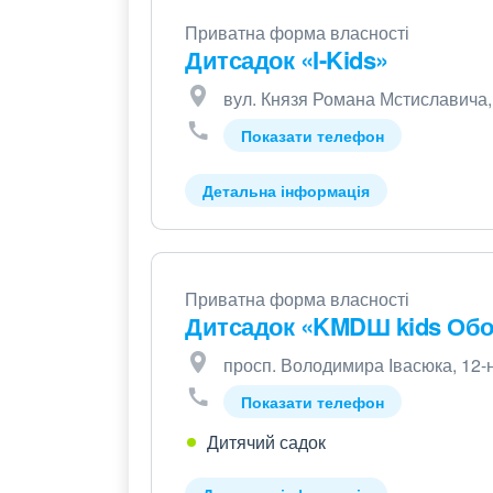
Приватна форма власності
Дитсадок «I-Kids»
вул. Князя Романа Мстиславича, 
Показати телефон
Детальна інформація
Приватна форма власності
Дитсадок «KMDШ kids Об
просп. Володимира Івасюка, 12-
Показати телефон
Дитячий садок