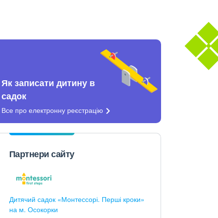
Як записати дитину в
садок
Все про електронну
реєстрацію
Партнери сайту
Дитячий садок «Монтессорі. Перші кроки»
на м. Осокорки