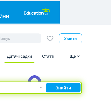
Увійти
Дитячі садки
Статті
Ще
(current)
Знайти