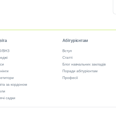
віта
Абітурієнтам
О/ВНЗ
Вступ
еджі
Статті
рси
Блог навчальних закладів
нінги
Поради абітурієнтам
петитори
Професії
іта за кордоном
оли
ячі садки