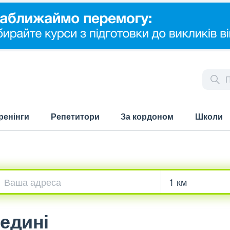
ренінги
Репетитори
За кордоном
Школи
бедині