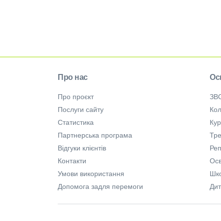
Про нас
Ос
Про проєкт
ЗВ
Послуги сайту
Кол
Статистика
Ку
Партнерська програма
Тре
Відгуки клієнтів
Ре
Контакти
Осв
Умови використання
Шк
Допомога задля перемоги
Дит