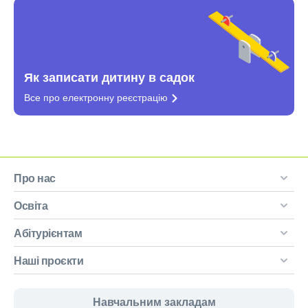
Як записати дитину в садок
Все про електронну
реєстрацію
Про нас
Освіта
Абітурієнтам
Наші проєкти
Навчальним закладам