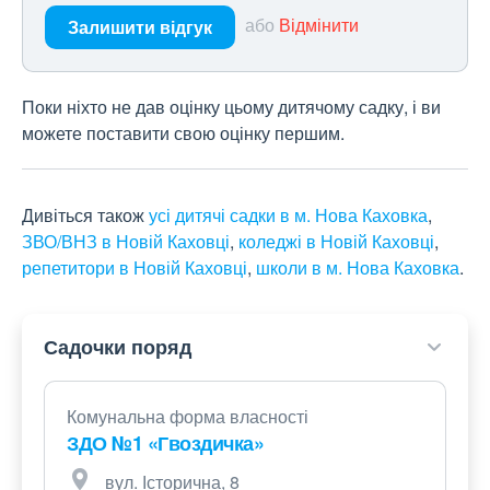
або
Відмінити
Залишити відгук
Поки ніхто не дав оцінку цьому дитячому садку, і ви
можете поставити свою оцінку першим.
Дивіться також
усі дитячі садки в м. Нова Каховка
,
ЗВО/ВНЗ в Новій Каховці
,
коледжі в Новій Каховці
,
репетитори в Новій Каховці
,
школи в м. Нова Каховка
.
Садочки поряд
Комунальна форма власності
ЗДО №1 «Гвоздичка»
вул. Історична, 8