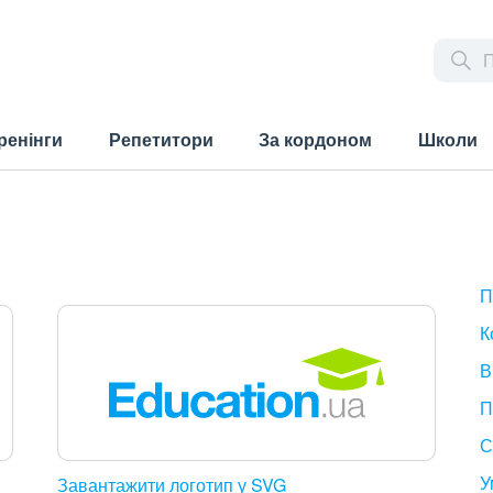
ренінги
Репетитори
За кордоном
Школи
П
К
В
П
С
У
Завантажити логотип у SVG