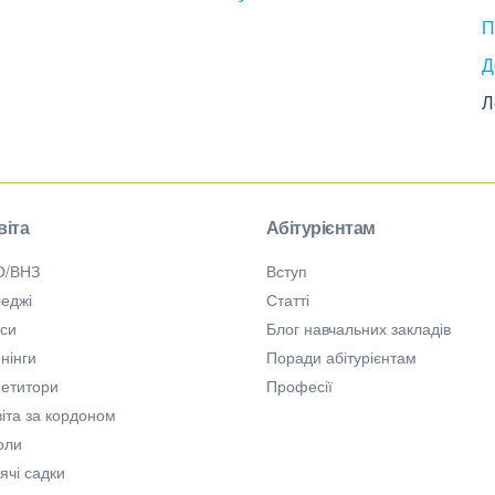
П
Д
Л
віта
Абітурієнтам
О/ВНЗ
Вступ
еджі
Статті
рси
Блог навчальних закладів
нінги
Поради абітурієнтам
петитори
Професії
іта за кордоном
оли
ячі садки