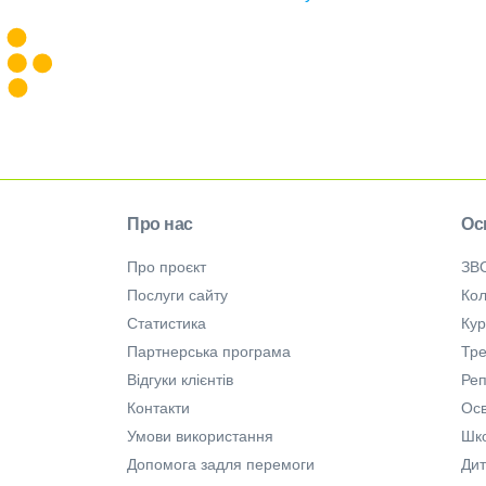
Про нас
Ос
Про проєкт
ЗВ
Послуги сайту
Кол
Статистика
Ку
Партнерська програма
Тре
Відгуки клієнтів
Ре
Контакти
Осв
Умови використання
Шк
Допомога задля перемоги
Дит