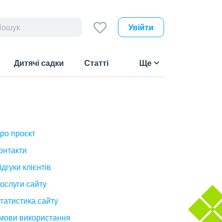
Увійти
Дитячі садки
Статті
Ще
ро проєкт
онтакти
ідгуки клієнтів
ослуги сайту
татистика сайту
мови використання