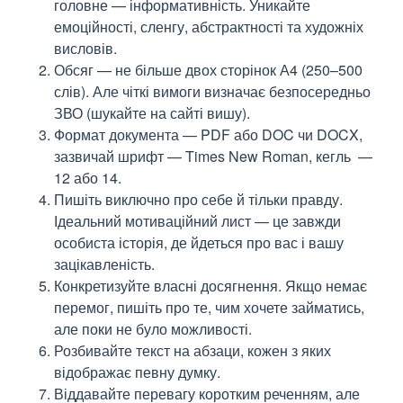
головне — інформативність. Уникайте
емоційності, сленгу, абстрактності та художніх
висловів.
Обсяг
— не більше двох сторінок А4 (250–500
слів). Але чіткі вимоги визначає безпосередньо
ЗВО (шукайте на сайті вишу).
Формат документа — PDF або DOC чи DOCX,
зазвичай шрифт — Times New Roman, кегль —
12 або 14.
Пишіть виключно про себе й тільки правду.
Ідеальний мотиваційний лист — це завжди
особиста історія, де йдеться про вас і вашу
зацікавленість.
Конкретизуйте власні досягнення. Якщо немає
перемог, пишіть про те, чим хочете займатись,
але поки не було можливості.
Розбивайте текст на абзаци, кожен з яких
відображає певну думку.
Віддавайте перевагу коротким реченням, але