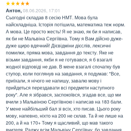
Антон
,
08.06.2026, 17:01
Сьогодні складав 8 сесію НМТ. Мова була 
найскладніша. Історія потішила, математика теж норм. 
А мова. Це просто жесть! Я не знаю, як би я написав, 
як би не Мальвіна Сергіївна. Тому я Вам дійсно дуже-
дуже щиро вдячний! Дієвідміни дієслів, лексичні 
помилки, пряма мова, завдання до тексту. Яке не 
візьми завдання, якби я не готувався, я б взагалі 
жодної відповіді не дав. В мене взагалі спочатку був 
ступор, коли поглянув на завдання, я подумав: "Все, 
приїхали, я нічого не напишу, завалю мову і 
прийдеться перездавати всі предмети наступного 
року". Але я зібрався, заспокоївся, згадав все, що ми 
вчили з Мальвіною Сергіївною і написав на 183 бали. 
У мене найбільший бал зі всіх, хто писав. Цього року 
мову, напевно, ніхто на 200 не склав. Та й не лише на 
200, а й на 170+ Тому я щасливий, що мав такого 
вчителя. Раджу всім Мальвіну Сергіївну, бо завдання 