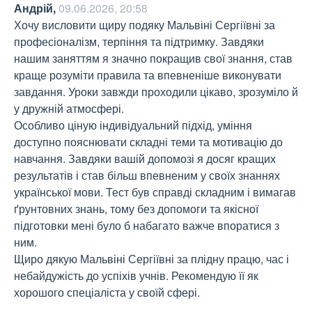
Андрій
,
09.06.2026, 20:58
Хочу висловити щиру подяку Мальвіні Сергіївні за 
професіоналізм, терпіння та підтримку. Завдяки 
нашим заняттям я значно покращив свої знання, став 
краще розуміти правила та впевненіше виконувати 
завдання. Уроки завжди проходили цікаво, зрозуміло й 
у дружній атмосфері.

Особливо ціную індивідуальний підхід, уміння 
доступно пояснювати складні теми та мотивацію до 
навчання. Завдяки вашій допомозі я досяг кращих 
результатів і став більш впевненим у своїх знаннях 
української мови. Тест був справді складним і вимагав 
ґрунтовних знань, тому без допомоги та якісної 
підготовки мені було б набагато важче впоратися з 
ним.

Щиро дякую Мальвіні Сергіївні за плідну працю, час і 
небайдужість до успіхів учнів. Рекомендую її як 
хорошого спеціаліста у своїй сфері.