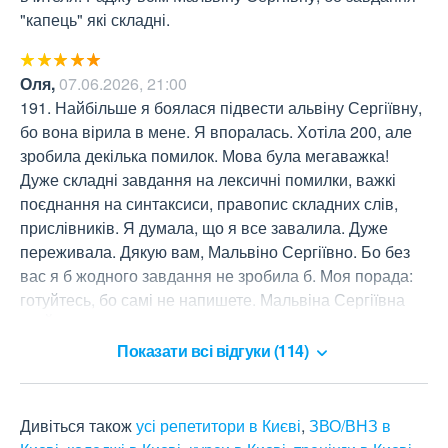
"капець" які складні.
Оля
,
07.06.2026, 21:00
191. Найбільше я боялася підвести альвіну Сергіївну, 
бо вона вірила в мене. Я впоралась. Хотіла 200, але 
зробила декілька помилок. Мова була мегаважка! 
Дуже складні завдання на лексичні помилки, важкі 
поєднання на синтаксиси, правопис складних слів, 
прислівників. Я думала, що я все завалила. Дуже 
переживала. Дякую вам, Мальвіно Сергіївно. Бо без 
вас я б жодного завдання не зробила б. Моя порада: 
готуйтесь, бо самі не напишете. Мальвіна Сергіївна 
НАЙКРАЩА!!!
Показати всі відгуки (114)
Дивіться також
усі репетитори в Києві
,
ЗВО/ВНЗ в