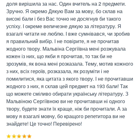
доля вирішила за нас. Один вчитель на 2 предмети. 
Зручно. Я окремо Дякую Вам за мову, бо склав на 
високі бали і без Вас точно не досягнув би такого 
успіху. І окреме величезне дякую за літературу. Я 
взагалі читати не люблю. І вже сумнівався, чи зробив 
я правильний вибір. І не повірите, я не прочитав 
жодного твору. Мальвіна Сергіївна мені розжувала 
кожен із них, що якби я прочитав, то так би не 
зрозумів, як вона мені розказала. Тему, мотив кожного 
з них, всіх героїв, розказала, як розуміти і не 
помилитися, яка цитата з якого твору. І не прочитавши 
жодного з них, я склав цей предмет на 193 бали! Так 
що можете сміливо обирати українську літературу. З 
Мальвіною Сергіївною ви не прочитавши ні одного 
твору, будете знати їх краще, ніж би прочитали. А за 
мову я взагалі мовчу, бо кращого репетитора ви не 
знайдете! Це точно! Перевірено!