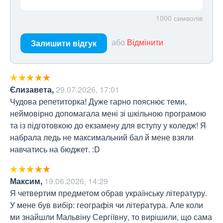
1000
символів
або
Відмінити
Залишити відгук
Єлизавета
,
29.07.2026, 17:01
Чудова репетиторка! Дуже гарно пояснює теми, 
неймовірно допомагала мені зі шкільною програмою 
та із підготовкою до екзамену для вступу у коледж! Я 
набрала ледь не максимальний бал й мене взяли 
навчатись на бюджет. :D
Максим
,
19.06.2026, 14:29
Я четвертим предметом обрав українську літературу. 
У мене був вибір: географія чи література. Але коли 
ми знайшли Мальвіну Сергіївну, то вирішили, що сама 