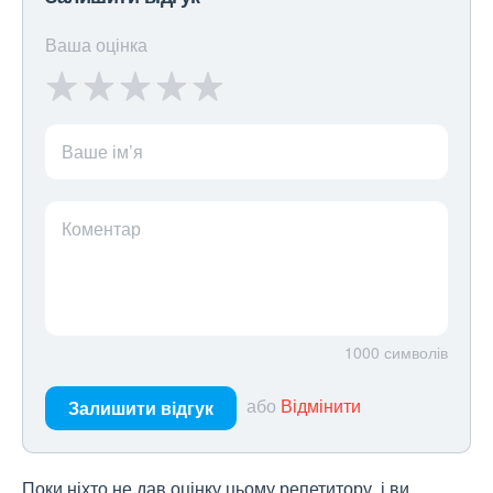
Ваша оцінка
Ваше ім’я
Коментар
1000
символів
або
Відмінити
Залишити відгук
Поки ніхто не дав оцінку цьому репетитору, і ви