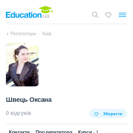
Репетитори
Київ
Швець Оксана
0 відгуків
Зберегти
Контакти
Про репетитора
Курси
1