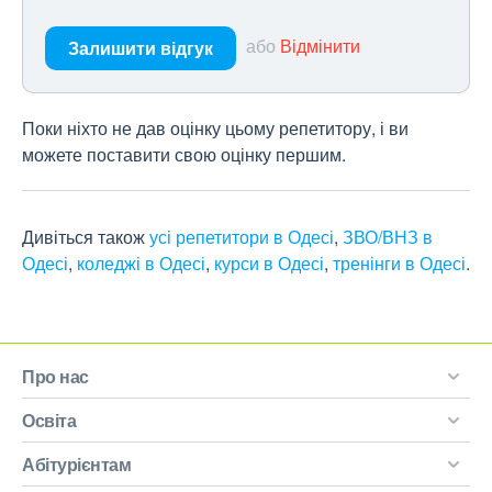
або
Відмінити
Залишити відгук
Поки ніхто не дав оцінку цьому репетитору, і ви
можете поставити свою оцінку першим.
Дивіться також
усі репетитори в Одесі
,
ЗВО/ВНЗ в
Одесі
,
коледжі в Одесі
,
курси в Одесі
,
тренінги в Одесі
.
Про нас
Освіта
Абітурієнтам