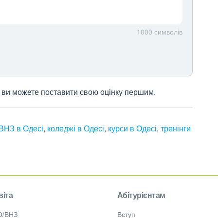
1000
символів
 і ви можете поставити свою оцінку першим.
ВНЗ в Одесі
,
коледжі в Одесі
,
курси в Одесі
,
тренінги
віта
Абітурієнтам
О/ВНЗ
Вступ