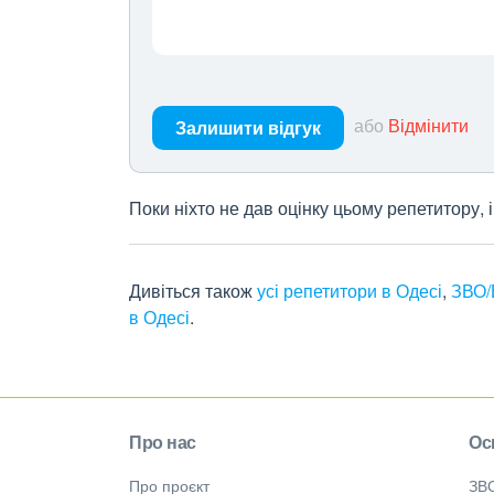
або
Відмінити
Залишити відгук
Поки ніхто не дав оцінку цьому репетитору,
Дивіться також
усі репетитори в Одесі
,
ЗВО/
в Одесі
.
Про нас
Ос
Про проєкт
ЗВ