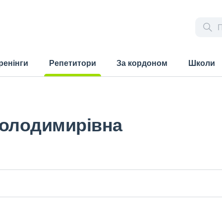
ренінги
Репетитори
За кордоном
Школи
(current)
Володимирівна