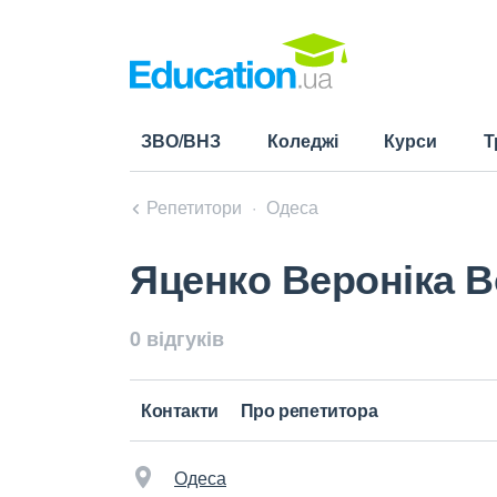
ЗВО/ВНЗ
Коледжі
Курси
Т
Репетитори
Одеса
Яценко Вероніка 
0 відгуків
Контакти
Про репетитора
Одеса