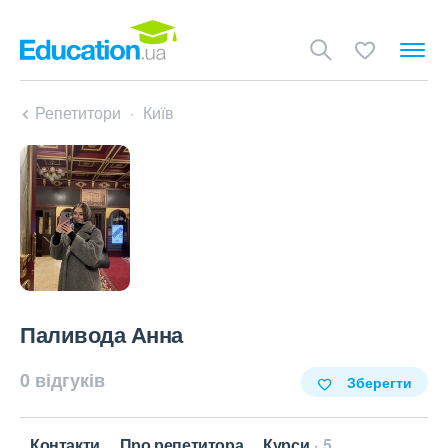
Репетитори
Київ
Паливода Анна
0 відгуків
Зберегти
Контакти
Про репетитора
Курси
5