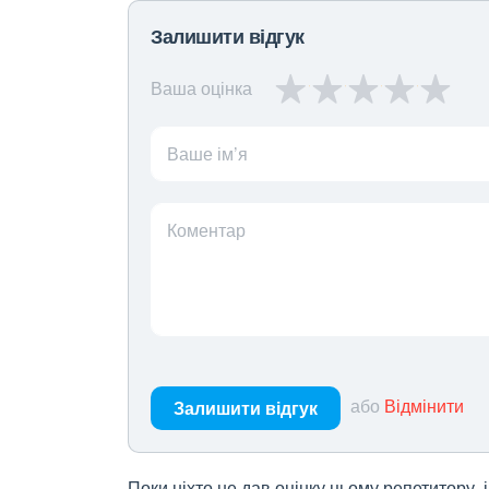
Залишити відгук
Ваша оцінка
Ваше ім’я
Коментар
або
Відмінити
Залишити відгук
Поки ніхто не дав оцінку цьому репетитору,