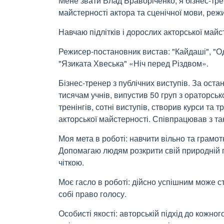
Мене звати Влад Браворіченко, я бізнес-тре
майстерності актора та сценічної мови, реж
Навчаю підлітків і дорослих акторської май
Режисер-постановник вистав: "Кайдаші", "Од
"Язиката Хвеська" «Ніч перед Різдвом».
Бізнес-тренер з публічних виступів. За остан
тисячам учнів, випустив 50 груп з ораторсь
тренінгів, сотні виступів, створив курси та тр
акторської майстерності. Співпрацював з та
Моя мета в роботі: навчити вільно та грамо
Допомагаю людям розкрити свій природній г
чіткою.
Моє гасло в роботі: дійсно успішним може ст
собі право голосу.
Особисті якості: авторській підхід до кожного