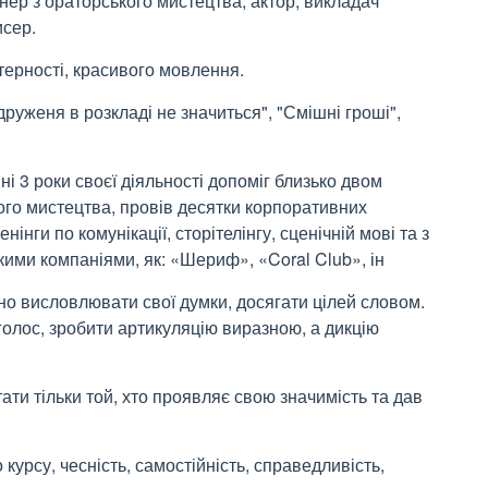
нер з ораторського мистецтва, актор, викладач
исер.
стерності, красивого мовлення.
руженя в розкладі не значиться", "Смішні гроші",
ні 3 роки своєї діяльності допоміг близько двом
кого мистецтва, провів десятки корпоративних
енінги по комунікації, сторітелінгу, сценічній мові та з
кими компаніями, як: «Шериф», «Coral Club», ін
тно висловлювати свої думки, досягати цілей словом.
олос, зробити артикуляцію виразною, а дикцію
ати тільки той, хто проявляє свою значимість та дав
 курсу, чесність, самостійність, справедливість,