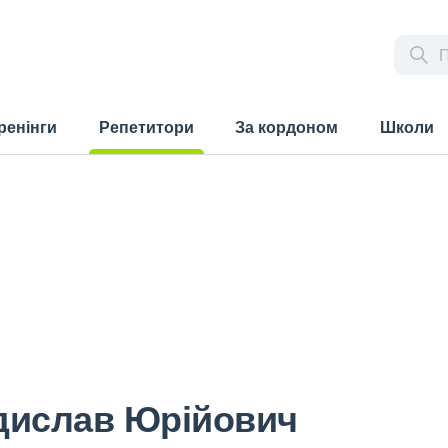
ренінги
Репетитори
За кордоном
Школи
(current)
дислав Юрійович