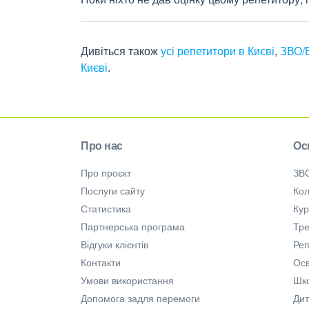
Дивіться також
усі репетитори в Києві
,
ЗВО/В
Києві
.
Про нас
Ос
Про проєкт
ЗВ
Послуги сайту
Кол
Статистика
Ку
Партнерська програма
Тре
Відгуки клієнтів
Ре
Контакти
Осв
Умови використання
Шк
Допомога задля перемоги
Дит