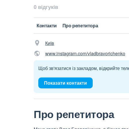
0 відгуків
Контакти
Про репетитора
Київ
www.instagram.com/vladbravorichenko
Щоб зв'язатися із закладом, відкрийте тел
Показати контакти
Про репетитора