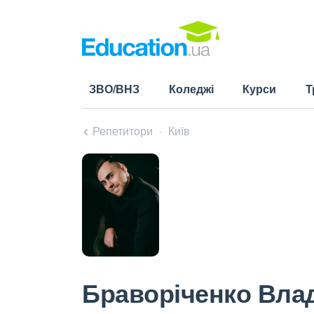
ЗВО/ВНЗ
Коледжі
Курси
Т
Репетитори
Київ
Браворіченко Вла