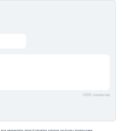
1000
символів
 і ви можете поставити свою оцінку першим.