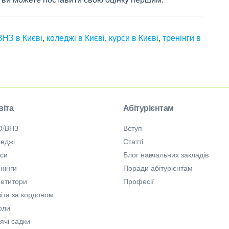
НЗ в Києві
,
коледжі в Києві
,
курси в Києві
,
тренінги в
віта
Абітурієнтам
О/ВНЗ
Вступ
еджі
Статті
рси
Блог навчальних закладів
нінги
Поради абітурієнтам
петитори
Професії
іта за кордоном
оли
ячі садки