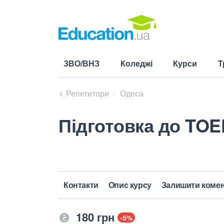
ЗВО/ВНЗ
Коледжі
Курси
Т
Репетитори
Одеса
Підготовка до TOE
Контакти
Опис курсу
Залишити коме
180 грн
-5%