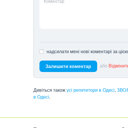
Коментар
надсилати мені нові коментарі за ціє
або
Відмінит
Залишити коментар
Дивіться також
усі репетитори в Одесі
,
ЗВО/
в Одесі
.