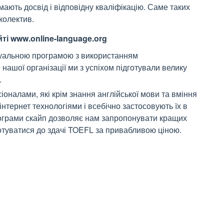
 мають досвід і відповідну кваліфікацію. Саме таких
колектив.
ті www.online-language.org
ідуальною програмою з використанням
 нашої організації ми з успіхом підготували велику
.
налами, які крім знання англійської мови та вміння
нтернет технологіями і всебічно застосовують їх в
рограми скайп дозволяє нам запропонувати кращих
готуватися до здачі TOEFL за привабливою ціною.