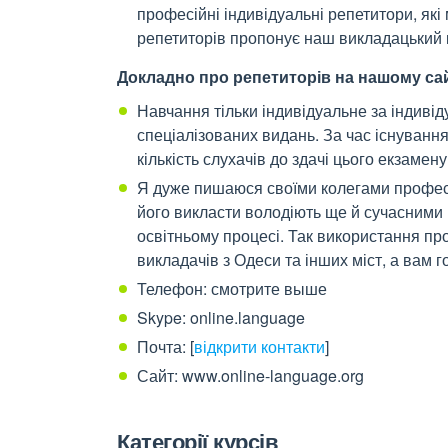
професійні індивідуальні репетитори, які
репетиторів пропонує наш викладацький 
Докладно про репетиторів на нашому сай
Навчання тільки індивідуальне за індив
спеціалізованих видань. За час існування
кількість слухачів до здачі цього екзамену
Я дуже пишаюся своїми колегами професіо
його викласти володіють ще й сучасними і
освітньому процесі. Так використання п
викладачів з Одеси та інших міст, а вам 
Телефон: смотрите выше
Skype: online.language
Почта:
[
відкрити контакти
]
Сайт: www.online-language.org
Категорії курсів