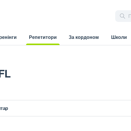
ренінги
Репетитори
За кордоном
Школи
(current)
FL
нтар