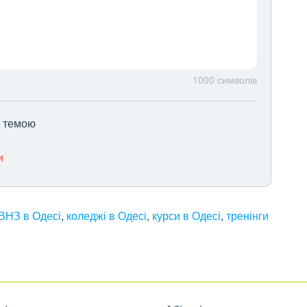
1000
символів
ю темою
и
ВНЗ в Одесі
,
коледжі в Одесі
,
курси в Одесі
,
тренінги