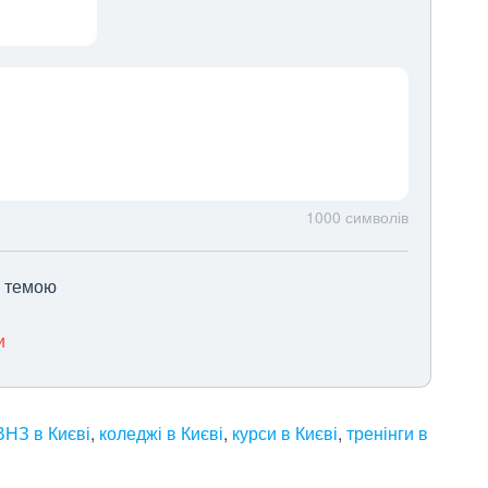
1000
символів
ю темою
и
НЗ в Києві
,
коледжі в Києві
,
курси в Києві
,
тренінги в