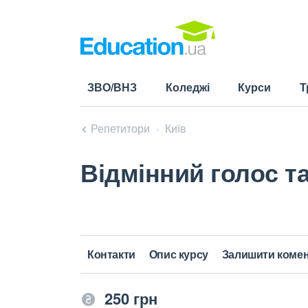
ЗВО/ВНЗ
Коледжі
Курси
Т
Репетитори
Київ
Відмінний голос т
Контакти
Опис курсу
Залишити коме
250 грн