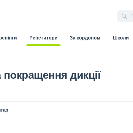
ренінги
Репетитори
За кордоном
Школи
(current)
а покращення дикції
нтар