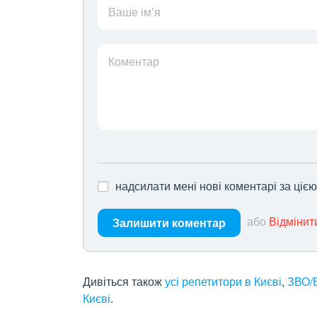
Ваше ім’я
Коментар
надсилати мені нові коментарі за ціє
або
Відмінит
Залишити коментар
Дивіться також
усі репетитори в Києві
,
ЗВО/В
Києві
.