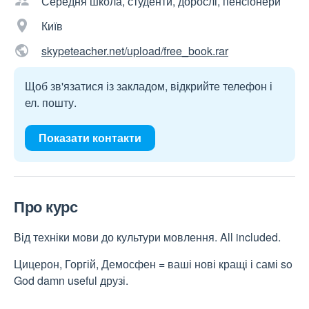
Середня школа, студенти, дорослі, пенсіонери
Київ
skypeteacher.net/upload/free_book.rar
Щоб зв'язатися із закладом, відкрийте телефон і
ел. пошту.
Показати контакти
Про курс
Від техніки мови до культури мовлення. All included.
Цицерон, Горгій, Демосфен = ваші нові кращі і самі so
God damn useful друзі.