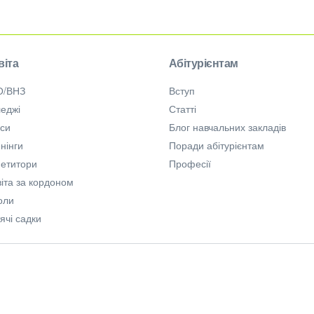
віта
Абітурієнтам
О/ВНЗ
Вступ
еджі
Статті
рси
Блог навчальних закладів
нінги
Поради абітурієнтам
петитори
Професії
іта за кордоном
оли
ячі садки