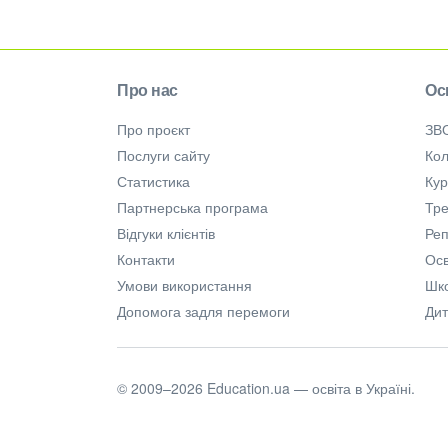
Про нас
Ос
Про проєкт
ЗВ
Послуги сайту
Кол
Статистика
Ку
Партнерська програма
Тре
Відгуки клієнтів
Ре
Контакти
Осв
Умови використання
Шк
Допомога задля перемоги
Дит
© 2009–2026 Education.ua — освіта в Україні.