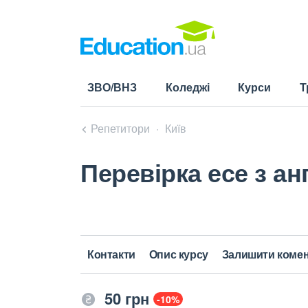
ЗВО/ВНЗ
Коледжі
Курси
Т
Репетитори
Київ
Перевірка есе з анг
Контакти
Опис курсу
Залишити коме
50 грн
-10%