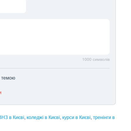
1000
символів
ю темою
и
НЗ в Києві
,
коледжі в Києві
,
курси в Києві
,
тренінги в