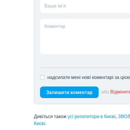
Ваше ім’я
Коментар
надсилати мені нові коментарі за ціє
або
Відмінит
Залишити коментар
Дивіться також
усі репетитори в Києві
,
ЗВО/В
Києві
.