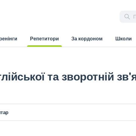
ренінги
Репетитори
За кордоном
Школи
(current)
лійської та зворотній зв'я
нтар