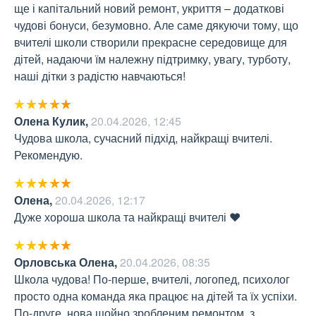
ще і капітальний новий ремонт, укриття – додаткові 
чудові бонуси, безумовно. Але саме дякуючи тому, що 
вчителі школи створили прекрасне середовище для 
дітей, надаючи їм належну підтримку, увагу, турботу, 
наші дітки з радістю навчаються!
Олена Кулик
,
20.04.2026, 12:45
Чудова школа, сучасний підхід, найкращі вчителі. 
Рекомендую.
Олена
,
20.04.2026, 12:17
Дуже хороша школа та найкращі вчителі ❤️
Орловська Олена
,
20.04.2026, 08:35
Школа чудова! По-перше, вчителі, логопед, психолог 
просто одна команда яка працює на дітей та їх успіхи. 
По-друге, нова щойно зробленим ремонтом, з 