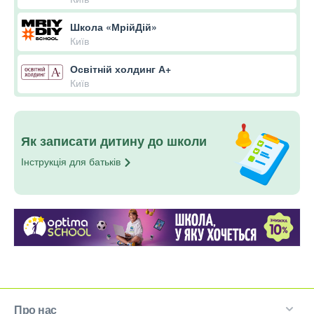
Школа «МрійДій»
Київ
Освітній холдинг А+
Київ
Як записати дитину до школи
Інструкція для
батьків
Про нас