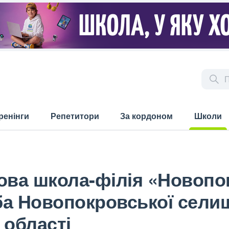
ренінги
Репетитори
За кордоном
Школи
(current)
ова школа-філія «Новопо
оба Новопокровської сели
 області