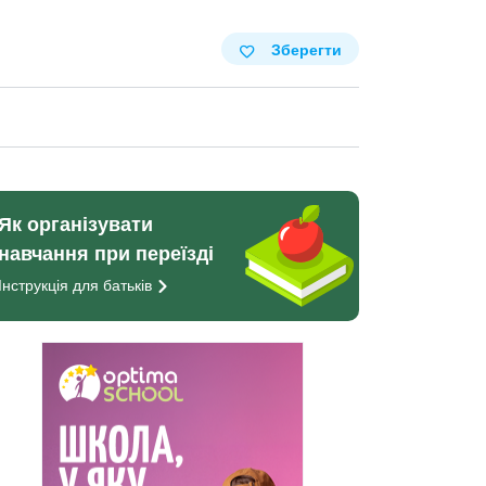
Зберегти
Як організувати
навчання при переїзді
Інструкція для
батьків