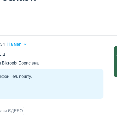
434
На мапі
ija
 Вікторія Борисівна
ефон і ел. пошту.
 бази ЄДЕБО