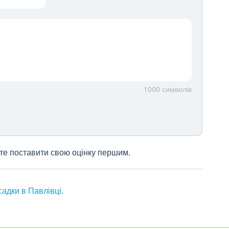
1000
символів
жете поставити свою оцінку першим.
садки в Павлівці
.