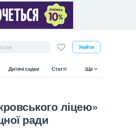
Увійти
Дитячі садки
Статті
Ще
кровського ліцею»
щної ради