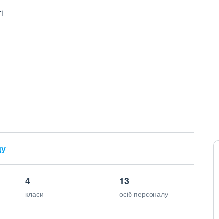
і
ду
4
13
класи
осіб персоналу