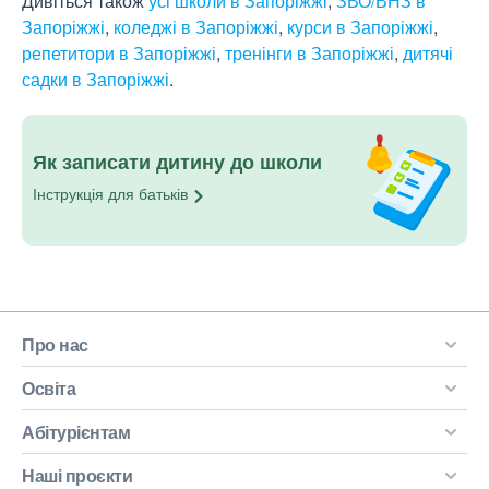
Дивіться також
усі школи в Запоріжжі
,
ЗВО/ВНЗ в
Запоріжжі
,
коледжі в Запоріжжі
,
курси в Запоріжжі
,
репетитори в Запоріжжі
,
тренінги в Запоріжжі
,
дитячі
садки в Запоріжжі
.
Як записати дитину до школи
Інструкція для
батьків
Про нас
Освіта
Абітурієнтам
Наші проєкти