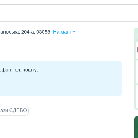
агівська, 204-а, 03058
На мапі
ефон і ел. пошту.
 бази ЄДЕБО