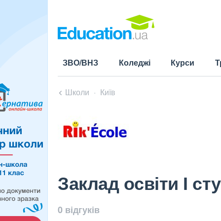
ЗВО/ВНЗ
Коледжі
Курси
Т
Школи
Київ
Заклад освіти І сту
0 відгуків