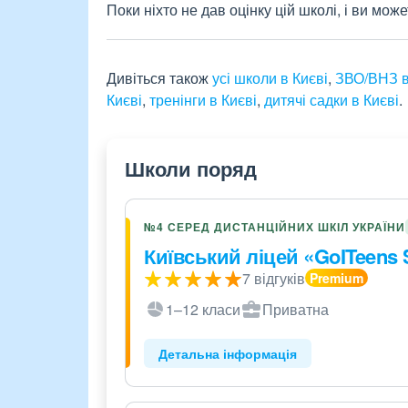
Поки ніхто не дав оцінку цій школі, і ви мо
Дивіться також
усі школи в Києві
,
ЗВО/ВНЗ в
Києві
,
тренінги в Києві
,
дитячі садки в Києві
.
Школи поряд
№4 СЕРЕД ДИСТАНЦІЙНИХ ШКІЛ УКРАЇНИ
Київський ліцей «GoITeens 
7 відгуків
1–12 класи
Приватна
Детальна інформація