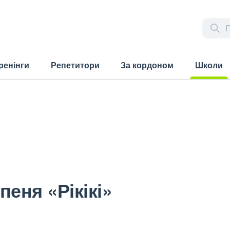
ренінги
Репетитори
За кордоном
Школи
(current)
пеня «Рікікі»