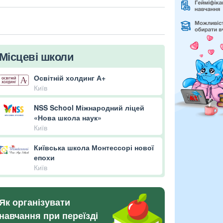
Місцеві школи
Освітній холдинг А+
Київ
NSS School Міжнародний ліцей
«Нова школа наук»
Київ
Київська школа Монтессорі нової
епохи
Київ
Як організувати
навчання при переїзді