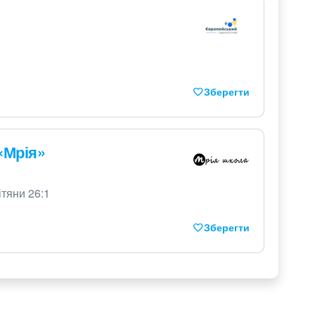
Зберегти
«Мрія»
ітяни 26:1
Зберегти