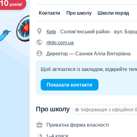
Контакти
Про школу
Школи поряд
Київ
Солом’янський район
вул. Борщ
rikiki.com.ua
Директор — Сахнюк Алла Вікторівна
Щоб зв'язатися із закладом, відкрийте тел
Показати контакти
Про школу
Інформація з офіційної
Приватна форма власності
1–4 класи