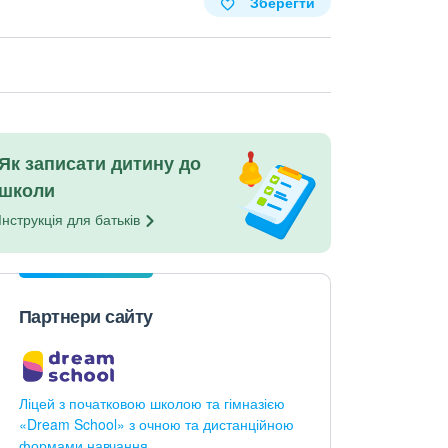
Зберегти
Як записати дитину до
школи
Інструкція для
батьків
Партнери сайту
Ліцей з початковою школою та гімназією
«Dream School» з очною та дистанційною
формами навчання