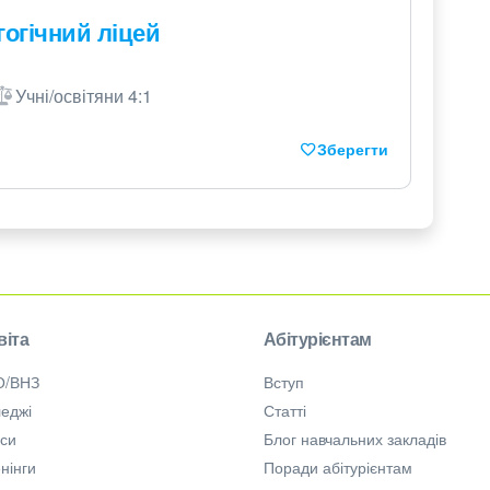
огічний ліцей
Учні/освітяни 4:1
Зберегти
віта
Абітурієнтам
О/ВНЗ
Вступ
еджі
Статті
рси
Блог навчальних закладів
нінги
Поради абітурієнтам