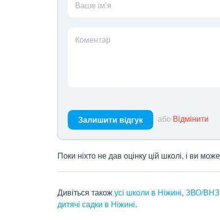
Ваше ім’я
Коментар
або
Відмінити
Залишити відгук
Поки ніхто не дав оцінку цій школі, і ви мо
Дивіться також
усі школи в Ніжині
,
ЗВО/ВНЗ 
дитячі садки в Ніжині
.