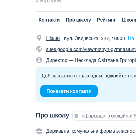
0 відгуків
Контакти
Про школу
Рейтинг
Школ
Ніжин
вул. Овдіївська, 227, 16600
На 
sites.google.com/view/nizhyn-gymnasiu
Директор — Несклада Світлана Григор
Щоб зв'язатися із закладом, відкрийте тел
Показати контакти
Про школу
Інформація з офіційної
Державна, комунальна форма власност