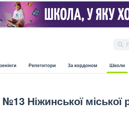
ренінги
Репетитори
За кордоном
Школи
(current)
 №13 Ніжинської міської 