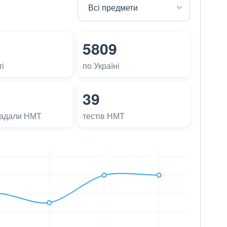
5809
і
по Україні
39
ладали НМТ
тестів НМТ