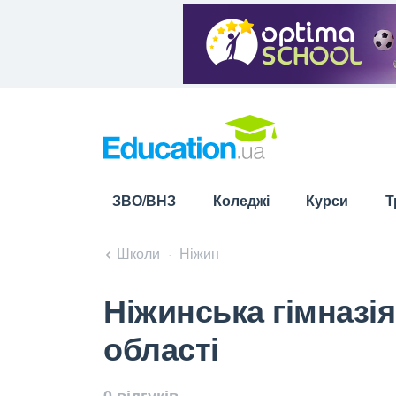
ЗВО/ВНЗ
Коледжі
Курси
Т
Школи
Ніжин
Ніжинська гімназія
області