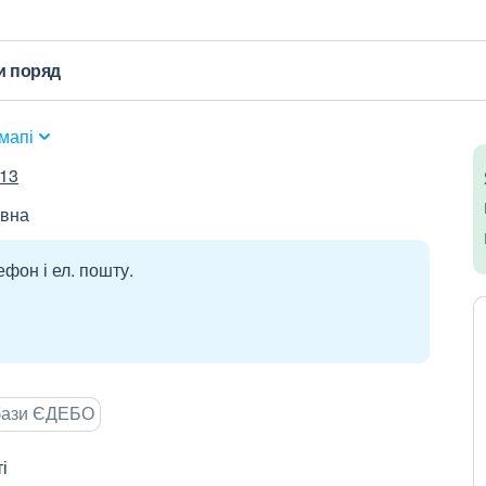
и поряд
мапі
m13
івна
ефон і ел. пошту.
 бази ЄДЕБО
і