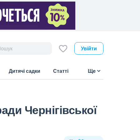
Увійти
Дитячі садки
Статті
Ще
ради Чернігівської