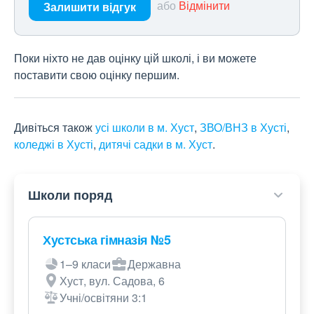
або
Відмінити
Залишити відгук
Поки ніхто не дав оцінку цій школі, і ви можете
поставити свою оцінку першим.
Дивіться також
усі школи в м. Хуст
,
ЗВО/ВНЗ в Хусті
,
коледжі в Хусті
,
дитячі садки в м. Хуст
.
Школи поряд
Хустська гімназія №5
1–9 класи
Державна
Хуст, вул. Садова, 6
Учні/освітяни 3:1