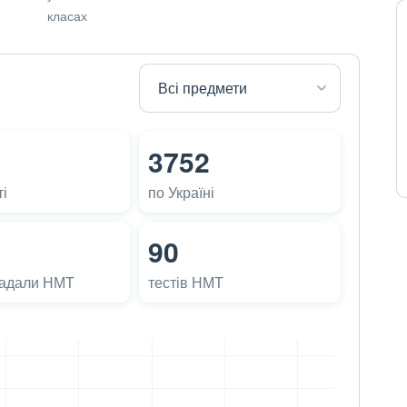
класах
3752
і
по Україні
90
ладали НМТ
тестів НМТ