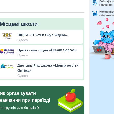
Місцеві школи
ЛІЦЕЙ «ІТ Степ Скул Одеса»
Одеса
Приватний ліцей «Dream School»
Одеса
Дистанційна школа «Центр освіти
Оптіма»
Одеса
Як організувати
навчання при переїзді
Інструкція для
батьків