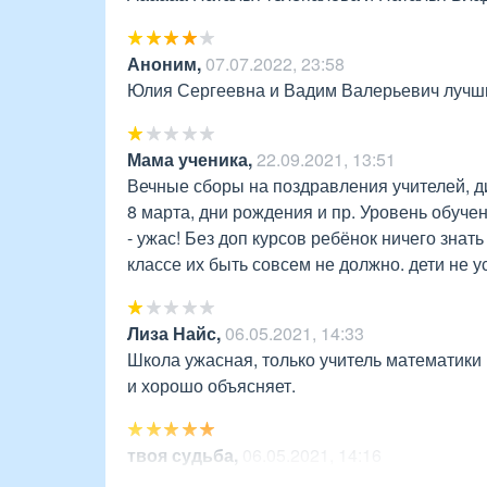
Аноним
,
07.07.2022, 23:58
Юлия Сергеевна и Вадим Валерьевич лучш
Мама ученика
,
22.09.2021, 13:51
Вечные сборы на поздравления учителей, дир
8 марта, дни рождения и пр. Уровень обучен
- ужас! Без доп курсов ребёнок ничего знать
классе их быть совсем не должно. дети не 
Лиза Найс
,
06.05.2021, 14:33
Школа ужасная, только учитель математики В
и хорошо объясняет. 
твоя судьба
,
06.05.2021, 14:16
Вадим Валерьевич Волянский лучший учите