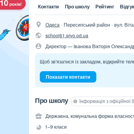
Контакти
Про школу
Рейтинг
Відгу
Одеса
Пересипський район
вул. Віт
school61.srvo.od.ua
Директор — Іванова Вікторія Олександ
Щоб зв'язатися із закладом, відкрийте тел
Показати контакти
Про школу
Інформація з офіційної
Державна, комунальна форма власност
1–9 класи