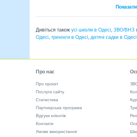
Показати 
Дивіться також
усі школи в Одесі
,
ЗВО/ВНЗ в
Одесі
,
тренінги в Одесі
,
дитячі садки в Одесі
Про нас
Ос
Про проєкт
ЗВ
Послуги сайту
Кол
Статистика
Ку
Партнерська програма
Тре
Відгуки клієнтів
Ре
Контакти
Осв
Умови використання
Шк