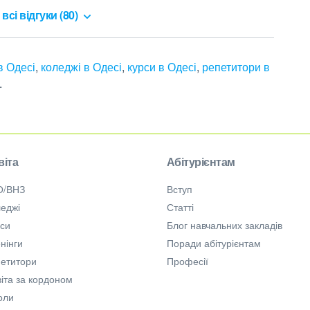
всі відгуки (80)
 Одесі
,
коледжі в Одесі
,
курси в Одесі
,
репетитори в
.
віта
Абітурієнтам
О/ВНЗ
Вступ
еджі
Статті
рси
Блог навчальних закладів
нінги
Поради абітурієнтам
петитори
Професії
іта за кордоном
оли