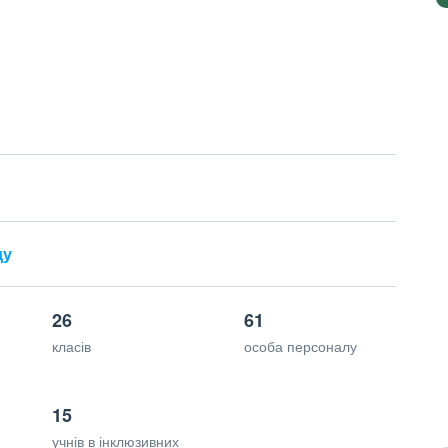
ду
26
61
класів
особа персоналу
15
учнів в інклюзивних