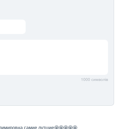
1000
символів
димировна самие лутшие🤩🤩🤩🤩🤩