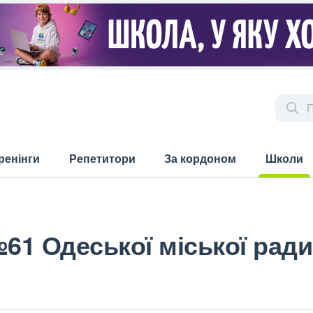
ренінги
Репетитори
За кордоном
Школи
(current)
№61 Одеської міської ради