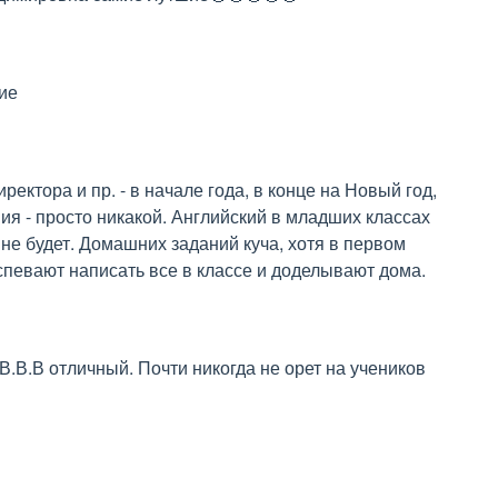
ие
ектора и пр. - в начале года, в конце на Новый год, 
ия - просто никакой. Английский в младших классах 
 не будет. Домашних заданий куча, хотя в первом 
успевают написать все в классе и доделывают дома.
.В.В отличный. Почти никогда не орет на учеников 
ль❤️❤️❤️