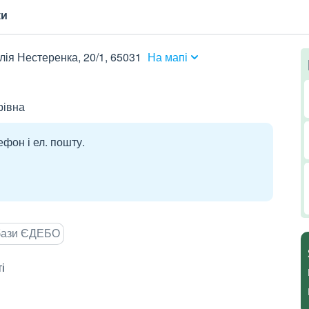
ки
алія Нестеренка, 20/1, 65031
На мапі
рівна
ефон і ел. пошту.
 бази ЄДЕБО
і