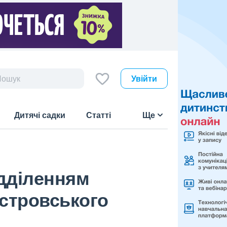
Увійти
Дитячі садки
Статті
Ще
ідділенням
істровського