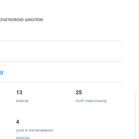
 початковою школою
ду
13
25
класів
осіб персоналу
4
учні в інклюзивних
класах