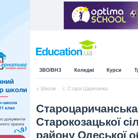
ЗВО/ВНЗ
Коледжі
Курси
Т
Школи
с. Стара Царичанка
Староцаричанська 
Старокозацької сі
району Одеської о