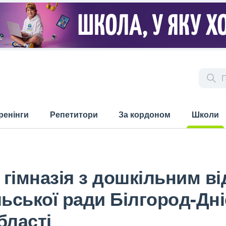
ренінги
Репетитори
За кордоном
Школи
(current)
гімназія з дошкільним в
льської ради Білгород-Дн
бласті