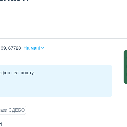
139, 67723
На мапі
ефон і ел. пошту.
 бази ЄДЕБО
і