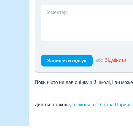
Коментар
або
Відмінити
Залишити відгук
Поки ніхто не дав оцінку цій школі, і ви мо
Дивіться також
усі школи в с. Стара Царича