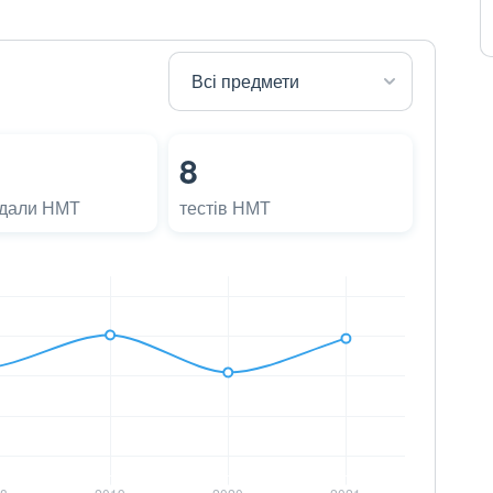
8
адали НМТ
тестів НМТ