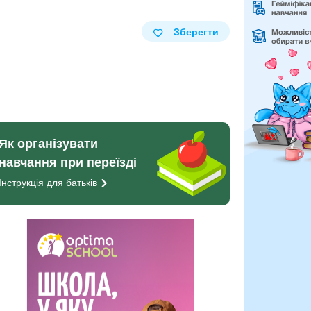
Зберегти
Як організувати
навчання при переїзді
Інструкція для
батьків