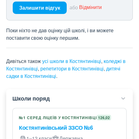
або
Відмінити
Залишити відгук
Поки ніхто не дав оцінку цій школі, і ви можете
поставити свою оцінку першим.
Дивіться також
усі школи в Костянтинівці
,
коледжі в
Костянтинівці
,
репетитори в Костянтинівці
,
дитячі
садки в Костянтинівці
.
Школи поряд
№1 СЕРЕД ЛІЦЕЇВ У КОСТЯНТИНІВЦІ
126,02
Костянтинівський ЗЗСО №6
1–12 класи
Державна