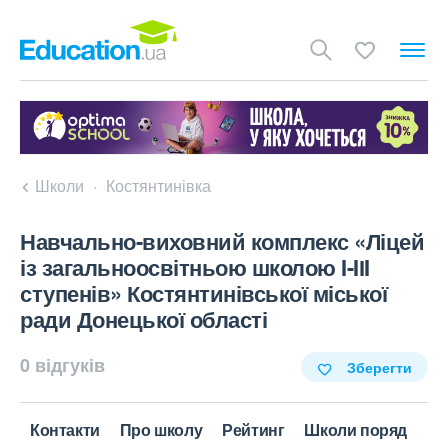
Школи
Костянтинівка
Навчально-виховний комплекс «Ліцей
із загальноосвітньою школою I-IІI
ступенів» Костянтинівської міської
ради Донецької області
0 відгуків
Зберегти
Контакти
Про школу
Рейтинг
Школи поряд