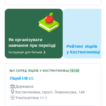
Як організувати
навчання при переїзді
Рейтинг ліцеїв
у Костянтинівці
Інструкція для
батьків
№4 СЕРЕД ЛІЦЕЇВ У КОСТЯНТИНІВЦІ
121,43
Ліцей I-IІI ст.
Державна
Костянтинівка, просп. Ломоносова, 146
Учні/освітяни 11:1