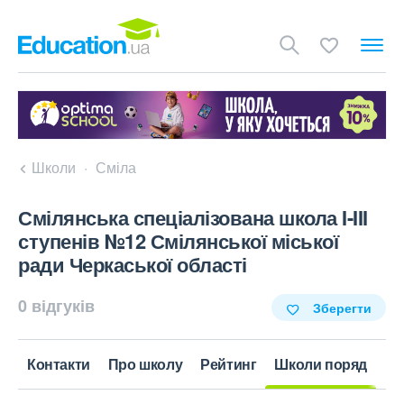
Школи
Сміла
Смілянська спеціалізована школа I-III
ступенів №12 Смілянської міської
ради Черкаської області
0 відгуків
Зберегти
Контакти
Про школу
Рейтинг
Школи поряд