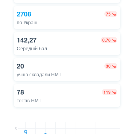
2708
75
по Україні
142,27
0,78
Середній бал
20
30
учнів складали НМТ
78
119
тестів НМТ