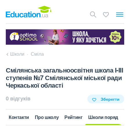
Школи
Сміла
Смілянська загальноосвітня школа I-III
ступенів №7 Смілянської міської ради
Черкаської області
0 відгуків
Зберегти
Контакти
Про школу
Рейтинг
Школи поряд