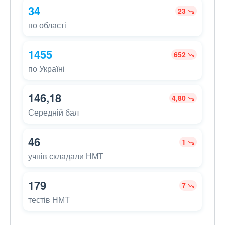
34
23
по області
1455
652
по Україні
146,18
4,80
Середній бал
46
1
учнів складали НМТ
179
7
тестів НМТ