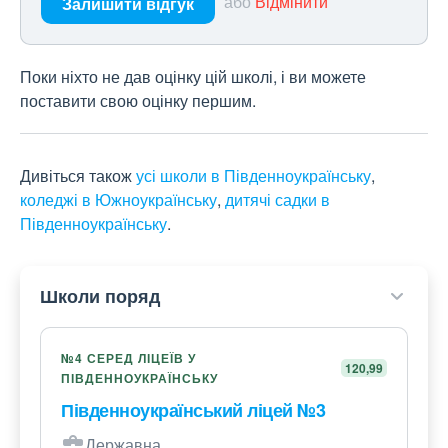
або
Відмінити
Залишити відгук
Поки ніхто не дав оцінку цій школі, і ви можете
поставити свою оцінку першим.
Дивіться також
усі школи в Південноукраїнську
,
коледжі в Южноукраїнську
,
дитячі садки в
Південноукраїнську
.
Школи поряд
№4 СЕРЕД ЛІЦЕЇВ У
120,99
ПІВДЕННОУКРАЇНСЬКУ
Південноукраїнський ліцей №3
Державна