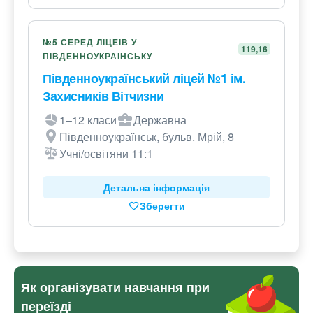
№5 СЕРЕД ЛІЦЕЇВ У
119,16
ПІВДЕННОУКРАЇНСЬКУ
Південноукраїнський ліцей №1 ім.
Захисників Вітчизни
1–12 класи
Державна
Південноукраїнськ, бульв. Мрій, 8
Учні/освітяни 11:1
Детальна інформація
Зберегти
Як організувати навчання при
переїзді