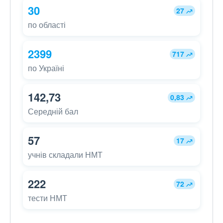
30
27
по області
2399
717
по Україні
142,73
0,83
Середній бал
57
17
учнів складали НМТ
222
72
тести НМТ