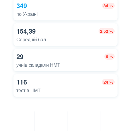
349
84
по Україні
154,39
2,52
Середній бал
29
6
учнів складали НМТ
116
24
тестів НМТ