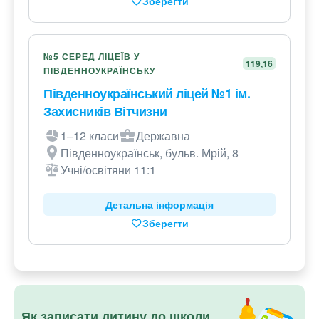
Зберегти
№5 СЕРЕД ЛІЦЕЇВ У
119,16
ПІВДЕННОУКРАЇНСЬКУ
Південноукраїнський ліцей №1 ім.
Захисників Вітчизни
1–12 класи
Державна
Південноукраїнськ, бульв. Мрій, 8
Учні/освітяни 11:1
Детальна інформація
Зберегти
Як записати дитину до школи