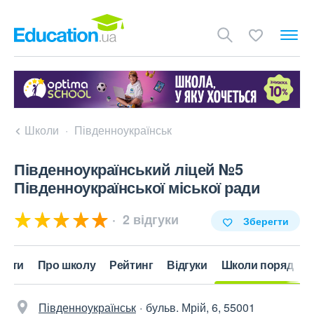
Школи
Південноукраїнськ
Південноукраїнський ліцей №5
Південноукраїнської міської ради
2 відгуки
Зберегти
акти
Про школу
Рейтинг
Відгуки
Школи поряд
Південноукраїнськ
бульв. Мрій, 6, 55001