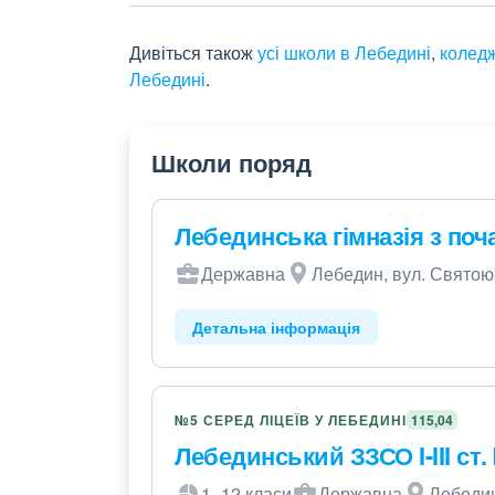
Дивіться також
усі школи в Лебедині
,
коледж
Лебедині
.
Школи поряд
Лебединська гімназія з п
Державна
Лебедин, вул. Святоюр
Детальна інформація
№5 СЕРЕД ЛІЦЕЇВ У ЛЕБЕДИНІ
115,04
Лебединський ЗЗСО I-III ст.
1–12 класи
Державна
Лебедин