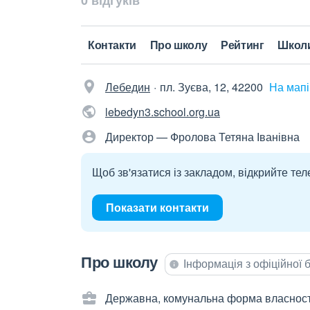
0 відгуків
Контакти
Про школу
Рейтинг
Школ
Лебедин
пл. Зуєва, 12, 42200
На мапі
lebedyn3.school.org.ua
Директор — Фролова Тетяна Іванівна
Щоб зв'язатися із закладом, відкрийте тел
Показати контакти
Про школу
Інформація з офіційної
Державна, комунальна форма власност