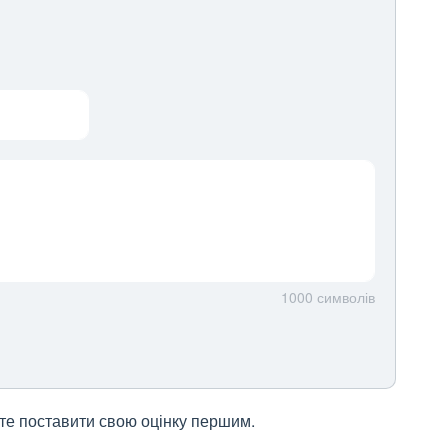
1000
символів
жете поставити свою оцінку першим.