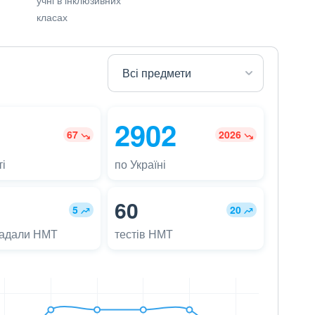
класах
2902
67
2026
і
по Україні
60
5
20
ладали НМТ
тестів НМТ