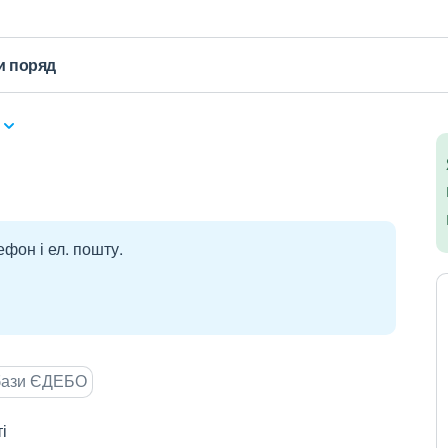
и поряд
ефон і ел. пошту.
 бази ЄДЕБО
і