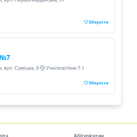
Зберегти
 №7
, вул. Сумська, 9
Учні/освітяни 7:1
Зберегти
віта
Абітурієнтам