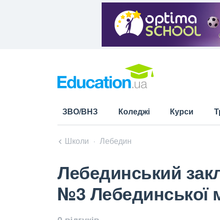
ЗВО/ВНЗ
Коледжі
Курси
Т
Школи
Лебедин
Лебединський закла
№3 Лебединської м