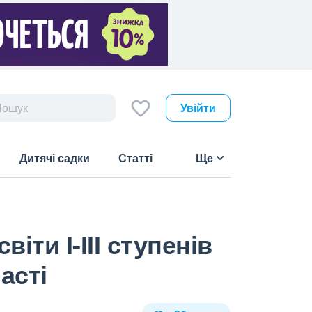
Увійти
Дитячі садки
Статті
Ще
іти І-ІІІ ступенів
асті