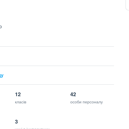
ю
ду
12
42
класів
особи персоналу
3
учні в інклюзивних