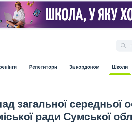
ренінги
Репетитори
За кордоном
Школи
(current)
д загальної середньої осв
іської ради Сумської обл