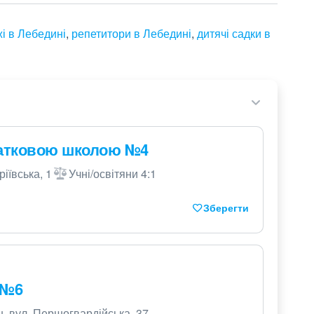
і в Лебедині
,
репетитори в Лебедині
,
дитячі садки в
очатковою школою №4
іївська, 1
Учні/освітяни 4:1
Зберегти
 №6
, вул. Першогвардійська, 37