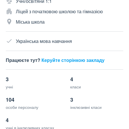
Учні/освітяни 1:1
Ліцей з початковою школою та гімназією
Міська школа
Українська мова навчання
Працюєте тут?
Керуйте сторінкою закладу
3
4
учні
класи
104
3
особи персоналу
інклюзивні класи
4
учні в інклюзивних класах