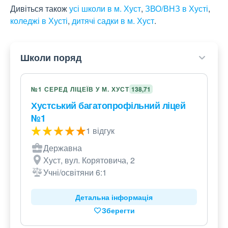
Дивіться також
усі школи в м. Хуст
,
ЗВО/ВНЗ в Хусті
,
коледжі в Хусті
,
дитячі садки в м. Хуст
.
Школи поряд
№1 СЕРЕД ЛІЦЕЇВ У М. ХУСТ
138,71
Хустський багатопрофільний ліцей
№1
1 відгук
Державна
Хуст, вул. Корятовича, 2
Учні/освітяни 6:1
Детальна інформація
Зберегти