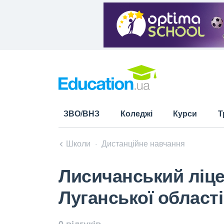
ЗВО/ВНЗ
Коледжі
Курси
Т
Школи
Дистанційне навчання
Лисичанський ліц
Луганської області