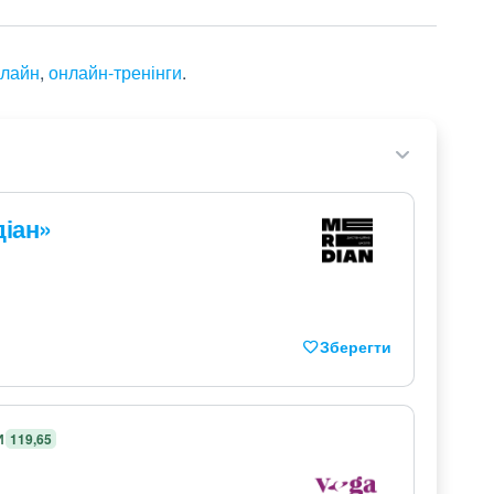
нлайн
,
онлайн-тренінги
.
діан»
Зберегти
И
119,65