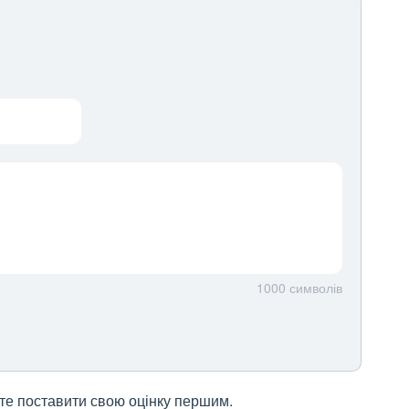
1000
символів
жете поставити свою оцінку першим.