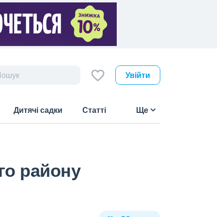
Увійти
Дитячі садки
Статті
Ще
го району