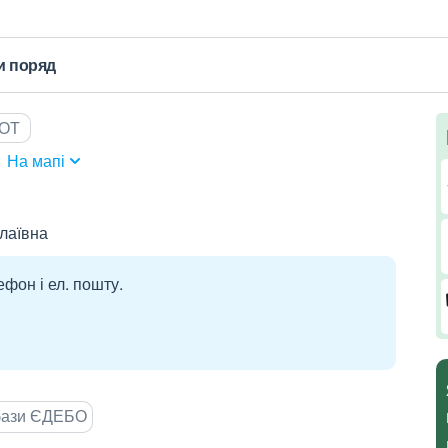
и поряд
ТОТ
На мапі
лаївна
ефон і ел. пошту.
 бази ЄДЕБО