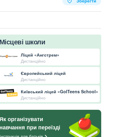
Зберегти
Місцеві школи
Ліцей «Ангстрем»
Дистанційно
Європейський ліцей
Дистанційно
Київський ліцей «GoITeens School»
Дистанційно
Як організувати
навчання при переїзді
Інструкція для
батьків