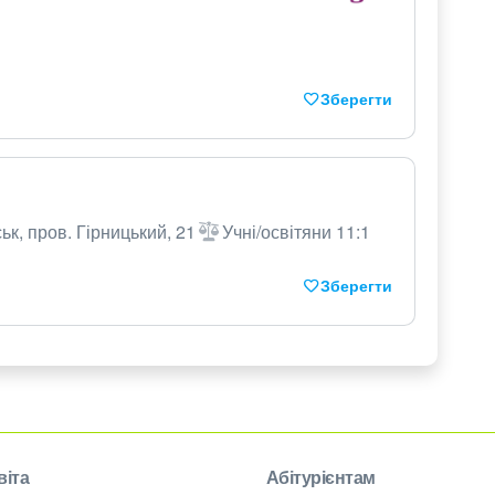
Зберегти
ьк, пров. Гірницький, 21
Учні/освітяни 11:1
Зберегти
віта
Абітурієнтам