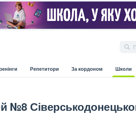
ренінги
Репетитори
За кордоном
Школи
(current)
ей №8 Сіверськодонецько