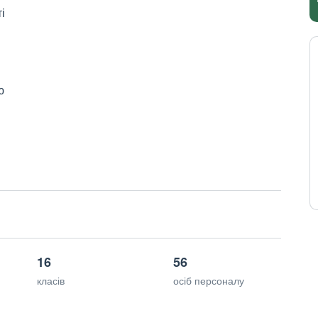
і
ю
16
56
класів
осіб персоналу