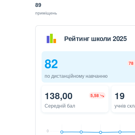
89
приміщень
Рейтинг школи 2025
82
78
по дистанційному навчанню
138,00
19
5,58
Середній бал
учнів ск