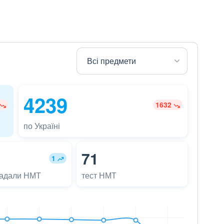
4239
1632
по Україні
71
1
ладали НМТ
тест НМТ