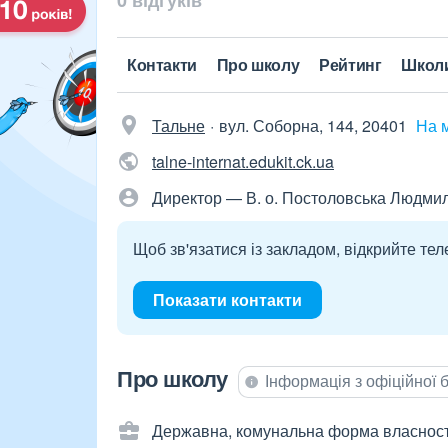
0 відгуків
Контакти
Про школу
Рейтинг
Школ
Тальне
вул. Соборна, 144, 20401
На 
talne-internat.edukit.ck.ua
Директор — В. о. Постоловська Людмил
Щоб зв'язатися із закладом, відкрийте тел
Показати контакти
Про школу
Інформація з офіційної
Державна, комунальна форма власност