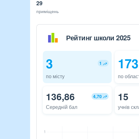
29
приміщень
Рейтинг школи 2025
3
173
1
по місту
по област
136,86
15
4,70
Середній бал
учнів ск