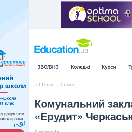
ЗВО/ВНЗ
Коледжі
Курси
Т
Школи
Тальне
Комунальний закла
«Ерудит» Черкаськ