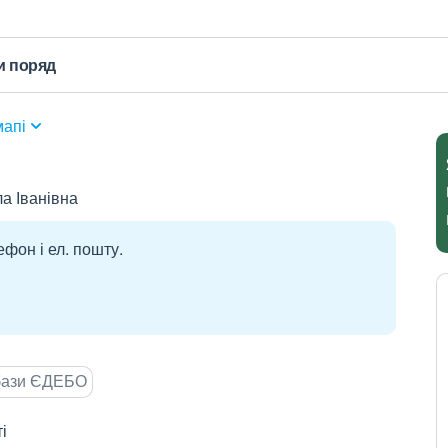
и поряд
мапі
а Іванівна
ефон і ел. пошту.
 бази ЄДЕБО
і