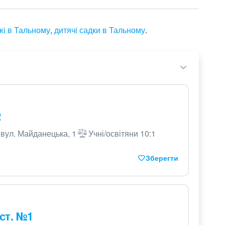
жі в Тальному
,
дитячі садки в Тальному
.
2
 вул. Майданецька, 1
Учні/освітяни 10:1
Зберегти
 ст. №1