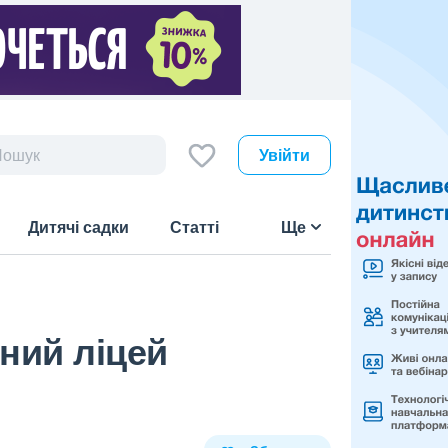
Увійти
Дитячі садки
Статті
Ще
ний ліцей