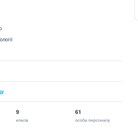
ю
ології
ду
9
61
класів
особа персоналу