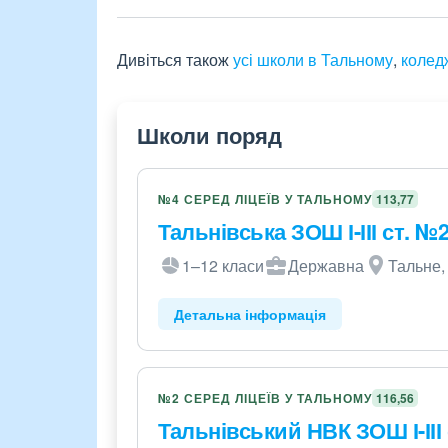
Дивіться також
усі школи в Тальному
,
колед
Школи поряд
№4 СЕРЕД ЛІЦЕЇВ У ТАЛЬНОМУ
113,77
Тальнівська ЗОШ І-ІІІ ст. №
1–12 класи
Державна
Тальне,
Детальна інформація
№2 СЕРЕД ЛІЦЕЇВ У ТАЛЬНОМУ
116,56
Тальнівський НВК ЗОШ І-ІІІ