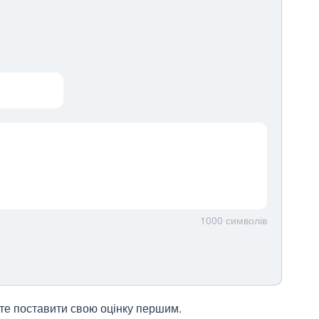
1000
символів
жете поставити свою оцінку першим.