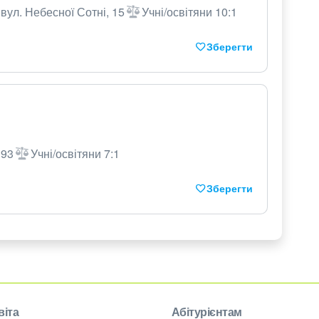
 вул. Небесної Сотні, 15
Учні/освітяни 10:1
Зберегти
 93
Учні/освітяни 7:1
Зберегти
віта
Абітурієнтам