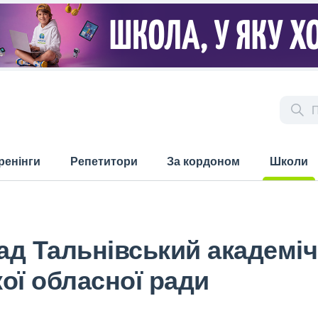
ренінги
Репетитори
За кордоном
Школи
(current)
д Тальнівський академіч
ої обласної ради