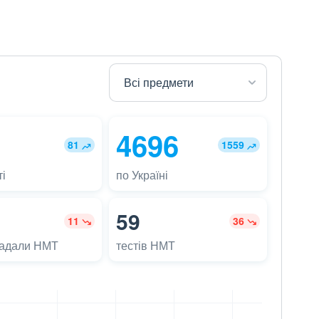
4696
81
1559
і
по Україні
59
11
36
ладали НМТ
тестів НМТ