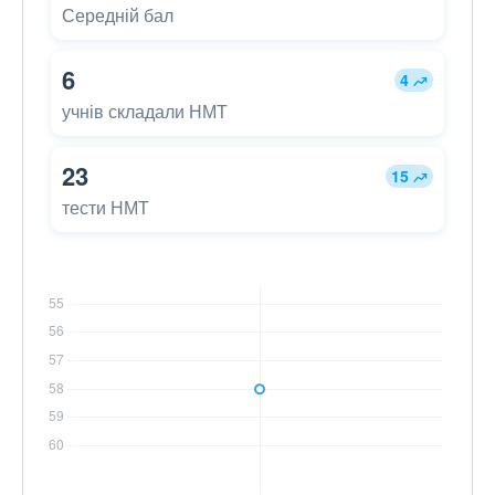
Середній бал
6
4
учнів складали НМТ
23
15
тести НМТ