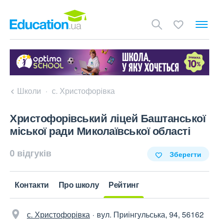
Школи
с. Христофорівка
Христофорівський ліцей Баштанської
міської ради Миколаївської області
0 відгуків
Зберегти
Контакти
Про школу
Рейтинг
с. Христофорівка
вул. Приінгульська, 94, 56162