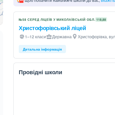
Щоб побачити найближчі школи до вас,
вкажіт
№58 СЕРЕД ЛІЦЕЇВ У МИКОЛАЇВСЬКІЙ ОБЛ.
118,88
Христофорівський ліцей
1–12 класи
Державна
Христофорівка, вул
Детальна інформація
Провідні школи