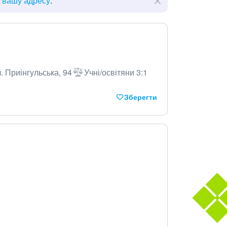
ь вашу адресу
.
. Приінгульська, 94
Учні/освітяни 3:1
Зберегти