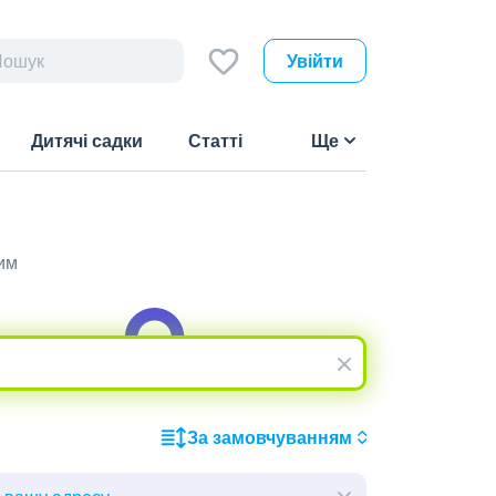
Увійти
Дитячі садки
Статті
Ще
им
За замовчуванням