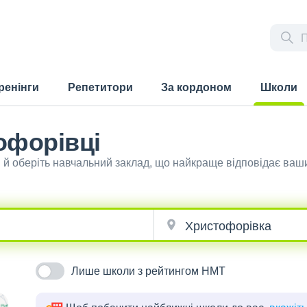
ренінги
Репетитори
За кордоном
Школи
(current)
офорівці
 й оберіть навчальний заклад, що найкраще відповідає ваш
Лише школи з рейтингом НМТ