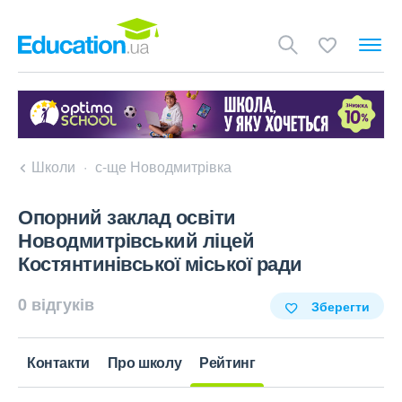
Школи
с-ще Новодмитрівка
Опорний заклад освіти
Новодмитрівський ліцей
Костянтинівської міської ради
0 відгуків
Зберегти
Контакти
Про школу
Рейтинг