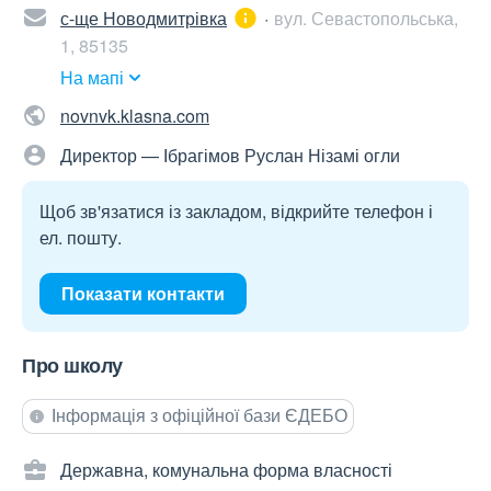
с-ще Новодмитрівка
вул. Севастопольська,
1, 85135
На мапі
novnvk.klasna.com
Директор — Ібрагімов Руслан Нізамі огли
Щоб зв'язатися із закладом, відкрийте телефон і
ел. пошту.
Показати контакти
Про школу
Інформація з офіційної бази ЄДЕБО
Державна, комунальна форма власності