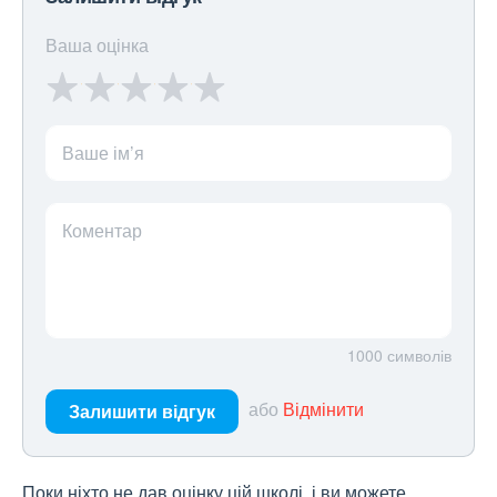
Ваша оцінка
Ваше ім’я
Коментар
1000
символів
або
Відмінити
Залишити відгук
Поки ніхто не дав оцінку цій школі, і ви можете