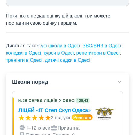
Поки ніхто не дав оцінку цій школі, і ви можете
поставити свою оцінку першим.
Дивіться також
усі школи в Одесі
,
ЗВО/ВНЗ в Одесі
,
коледжі в Одесі
,
курси в Одесі
,
репетитори в Одесі
,
тренінги в Одесі
,
дитячі садки в Одесі
.
Школи поряд
№26 СЕРЕД ЛІЦЕЇВ У ОДЕСІ
128,43
ЛІЦЕЙ «ІТ Степ Скул Одеса»
3 відгуків
1–12 класи
Приватна
Одеса, вул. Садова, 3