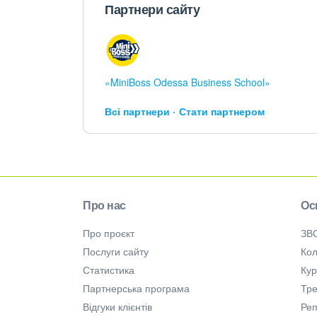
Партнери сайту
«MiniBoss Odessa Business School»
Всі партнери
Стати партнером
Про нас
Ос
Про проєкт
ЗВ
Послуги сайту
Кол
Статистика
Ку
Партнерська програма
Тре
Відгуки клієнтів
Ре