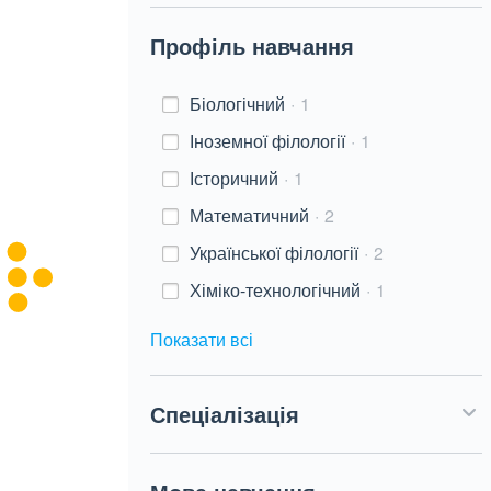
Профіль навчання
Біологічний
1
Іноземної філології
1
Історичний
1
Математичний
2
Української філології
2
Хіміко-технологічний
1
Показати всі
Спеціалізація