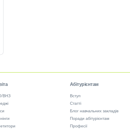
віта
Абітурієнтам
О/ВНЗ
Вступ
еджі
Статті
рси
Блог навчальних закладів
нінги
Поради абітурієнтам
петитори
Професії