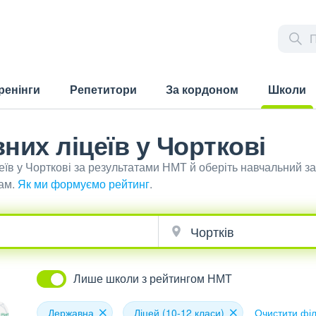
ренінги
Репетитори
За кордоном
Школи
(current)
них ліцеїв у Чорткові
їв у Чорткові за результатами НМТ й оберіть навчальний з
ам.
Як ми формуємо рейтинг
.
Лише школи з рейтингом НМТ
Державна
Ліцей (10-12 класи)
Очистити фі