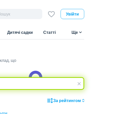
Увійти
Дитячі садки
Статті
Ще
аклад, що
За рейтингом
льтри