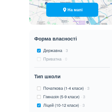
На мапі
Форма власності
Державна
3
Приватна
0
Тип школи
Початкова (1-4 класи)
3
Гімназія (5-9 класи)
3
Ліцей (10-12 класи)
3