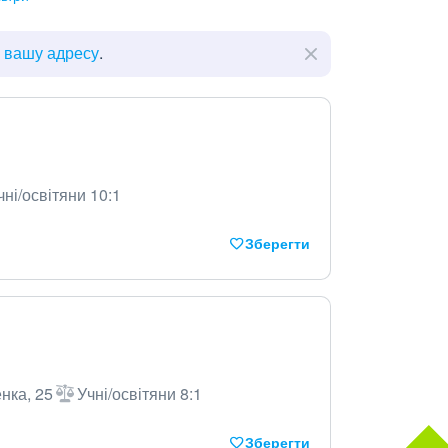
ь вашу адресу
.
чні/освітяни 10:1
Зберегти
енка, 25
Учні/освітяни 8:1
Зберегти