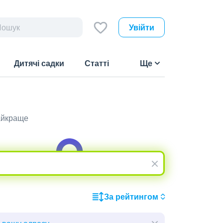
Увійти
Дитячі садки
Статті
Ще
найкраще
За рейтингом