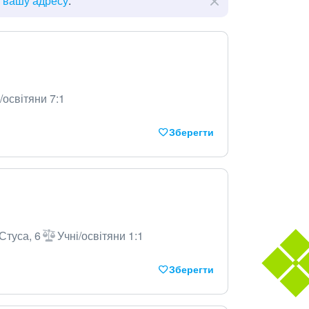
ь вашу адресу
.
/освітяни 7:1
Зберегти
Стуса, 6
Учні/освітяни 1:1
Зберегти