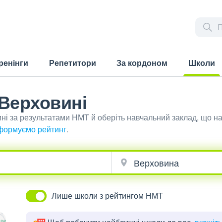
ренінги
Репетитори
За кордоном
Школи
(current)
 Верховині
ині за результатами НМТ й оберіть навчальний заклад, що 
формуємо рейтинг
.
Лише школи з рейтингом НМТ