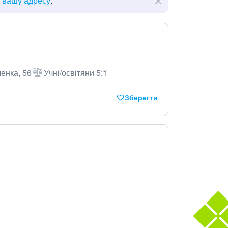
ь вашу адресу
.
енка, 56
Учні/освітяни 5:1
Зберегти