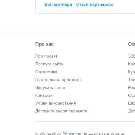
Всі партнери
Стати партнером
Про нас
Ос
Про проєкт
ЗВ
Послуги сайту
Кол
Статистика
Ку
Партнерська програма
Тре
Відгуки клієнтів
Ре
Контакти
Осв
Умови використання
Шк
Допомога задля перемоги
Дит
© 2009–2026 Education.ua — освіта в Україні.