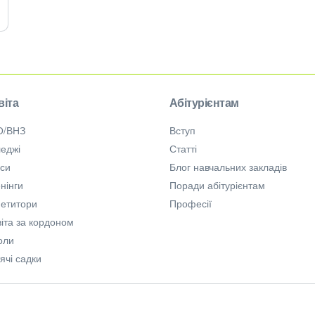
віта
Абітурієнтам
О/ВНЗ
Вступ
еджі
Статті
рси
Блог навчальних закладів
нінги
Поради абітурієнтам
петитори
Професії
іта за кордоном
оли
ячі садки