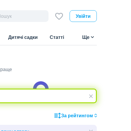
Увійти
Дитячі садки
Статті
Ще
йкраще
За рейтингом