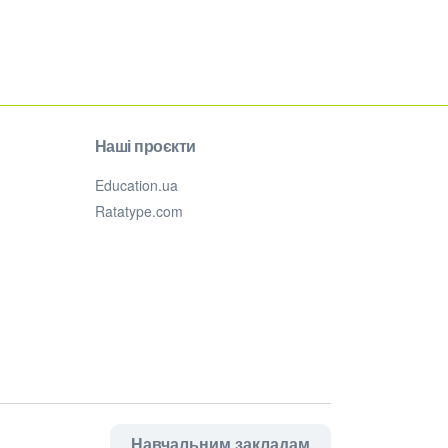
Наші проєкти
Education.ua
Ratatype.com
Навчальним закладам