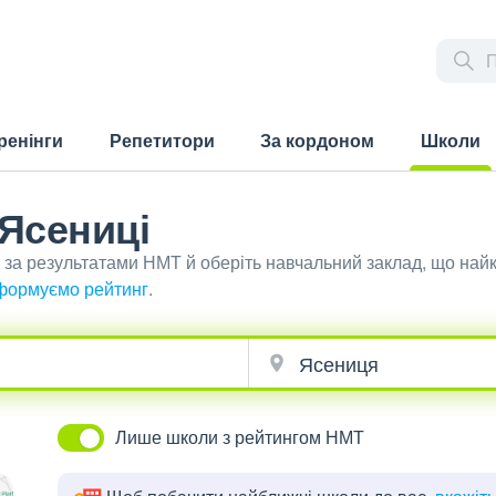
ренінги
Репетитори
За кордоном
Школи
(current)
 Ясениці
і за результатами НМТ й оберіть навчальний заклад, що на
формуємо рейтинг
.
Лише школи з рейтингом НМТ