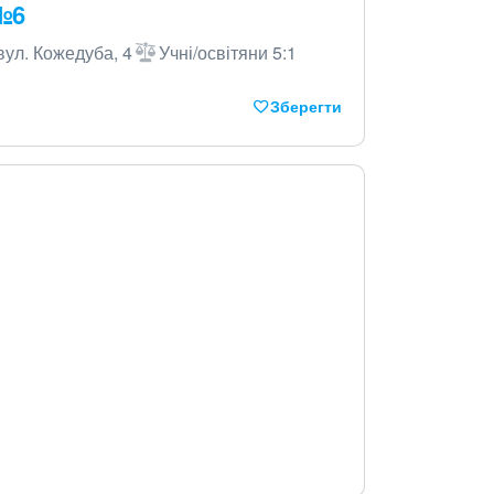
 №6
вул. Кожедуба, 4
Учні/освітяни 5:1
Зберегти