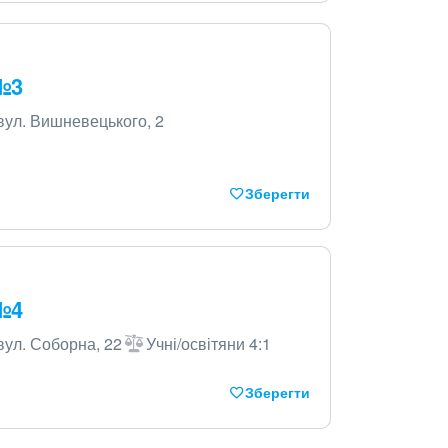
 №3
вул. Вишневецького, 2
Зберегти
 №4
вул. Соборна, 22
Учні/освітяни 4:1
Зберегти