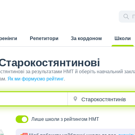
ренінги
Репетитори
За кордоном
Школи
(current)
 Старокостянтинові
стянтинові за результатами НМТ й оберіть навчальний закл
ам.
Як ми формуємо рейтинг
.
Лише школи з рейтингом НМТ