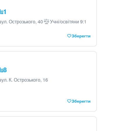
 №1
вул. Острозького, 40
Учні/освітяни 9:1
Зберегти
 №8
ул. К. Острозького, 16
Зберегти