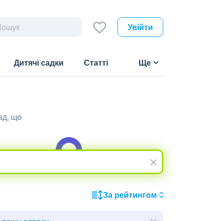
Увійти
Дитячі садки
Статті
Ще
ад, що
За рейтингом