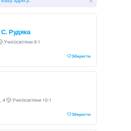
ь вашу адресу
.
 С. Рудяка
Учні/освітяни 9:1
Зберегти
, 4
Учні/освітяни 10:1
Зберегти