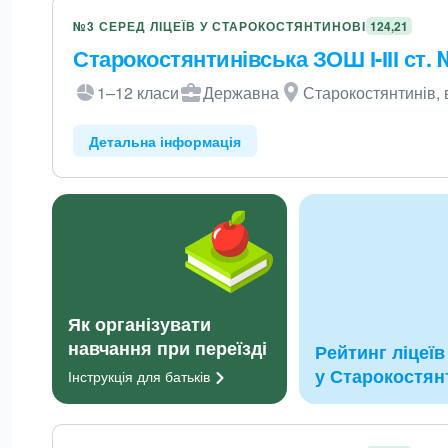
№3 СЕРЕД ЛІЦЕЇВ У СТАРОКОСТЯНТИНОВІ
124,21
Старокостянтинівська ЗОШ І-ІІІ ст.
1–12 класи
Державна
Старокостянтинів, 
Детальна інформація
Як організувати
навчання при переїзді
Рейтинг ліцеїв
у Старокостян
Інструкція для
батьків