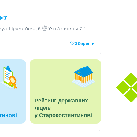
 №7
вул. Прокоп'юка, 6
Учні/освітяни 7:1
Зберегти
Рейтинг державних
ліцеїв
тинові
у Старокостянтинові