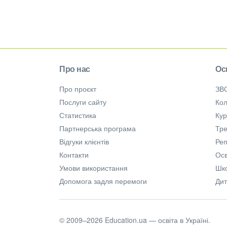
Про нас
Ос
Про проєкт
ЗВ
Послуги сайту
Кол
Статистика
Ку
Партнерська програма
Тре
Відгуки клієнтів
Ре
Контакти
Осв
Умови використання
Шк
Допомога задля перемоги
Дит
© 2009–2026 Education.ua — освіта в Україні.