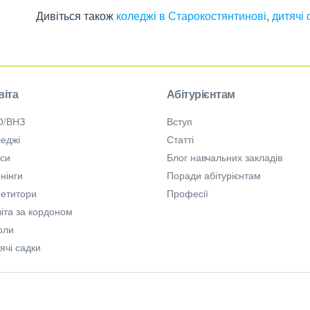
Дивіться також
коледжі в Старокостянтинові
,
дитячі
віта
Абітурієнтам
О/ВНЗ
Вступ
еджі
Статті
рси
Блог навчальних закладів
нінги
Поради абітурієнтам
петитори
Професії
іта за кордоном
оли
ячі садки