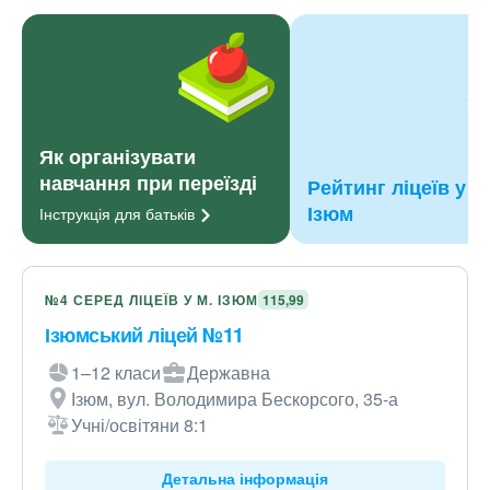
Як організувати
навчання при переїзді
Рейтинг ліцеїв у м
Ізюм
Інструкція для
батьків
№4 СЕРЕД ЛІЦЕЇВ У М. ІЗЮМ
115,99
Ізюмський ліцей №11
1–12 класи
Державна
Ізюм, вул. Володимира Бескорсого, 35-а
Учні/освітяни 8:1
Детальна інформація