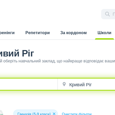
ренінги
Репетитори
За кордоном
Школи
(current)
ивий Ріг
іг й оберіть навчальний заклад, що найкраще відповідає ваш
Гімназія (5-9 класи)
Очистити фільтри