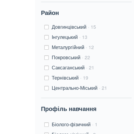
Район
Довгинцівський
15
Інгулецький
13
Металургійний
12
Покровський
22
Саксаганський
21
Тернівський
19
Центрально-Міський
21
Профіль навчання
Біолого-фізичний
1