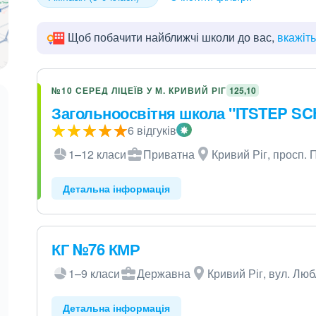
Щоб побачити найближчі школи до вас,
вкажіт
№10 СЕРЕД ЛІЦЕЇВ У М. КРИВИЙ РІГ
125,10
Загольноосвітня школа "ITSTEP S
6 відгуків
1–12 класи
Приватна
Кривий Ріг, просп. 
Детальна інформація
КГ №76 КМР
1–9 класи
Державна
Кривий Ріг, вул. Люб
Детальна інформація