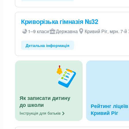
Криворізька гімназія №32
1–9 класи
Державна
Кривий Ріг, мрн. 7-й
Детальна інформація
Як записати дитину
до школи
Рейтинг ліцеїв 
Кривий Ріг
Інструкція для
батьків