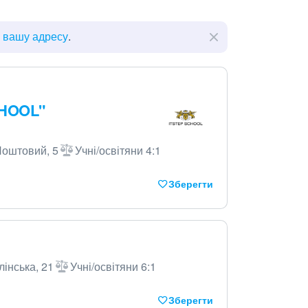
ь вашу адресу
.
CHOOL"
Поштовий, 5
Учні/освітяни 4:1
Зберегти
лінська, 21
Учні/освітяни 6:1
Зберегти