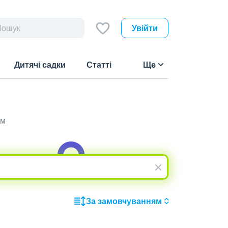
Увійти
Дитячі садки
Статті
Ще
им
За замовчуванням