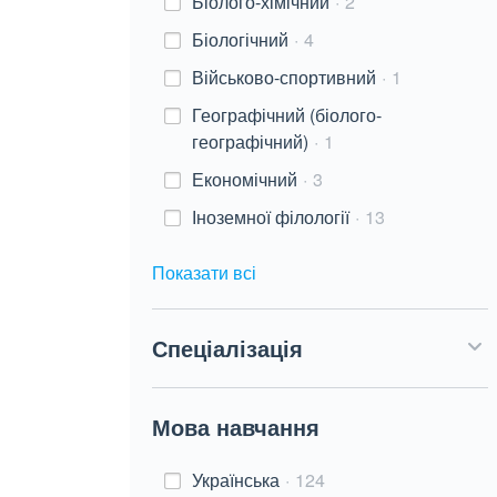
Біолого-хімічний
2
Біологічний
4
Військово-спортивний
1
Географічний (біолого-
географічний)
1
Економічний
3
Іноземної філології
13
Показати всі
Спеціалізація
Мова навчання
Українська
124