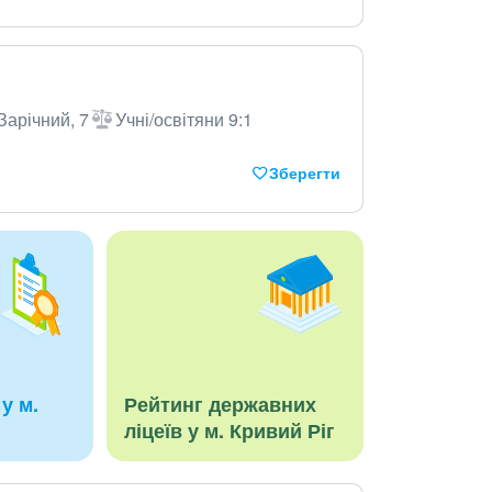
 Зарічний, 7
Учні/освітяни 9:1
Зберегти
у м.
Рейтинг державних
ліцеїв у м. Кривий Ріг