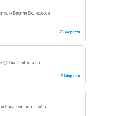
ятителя Василя Великого, 4
Зберегти
58
Учні/освітяни 6:1
Зберегти
гія Колачевського, 108-а