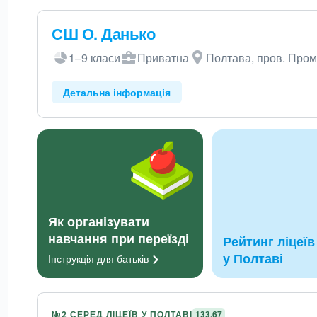
СШ О. Данько
1–9 класи
Приватна
Полтава, пров. Пром
Детальна інформація
Як організувати
навчання при переїзді
Рейтинг ліцеїв
у Полтаві
Інструкція для
батьків
№2 СЕРЕД ЛІЦЕЇВ У ПОЛТАВІ
133,67