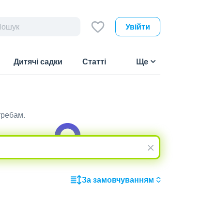
Увійти
Дитячі садки
Статті
Ще
требам.
За замовчуванням