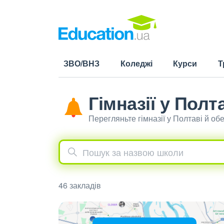
ЗВО/ВНЗ
Коледжі
Курси
Т
Гімназії у Полт
Перегляньте гімназії у Полтаві й о
46 закладів