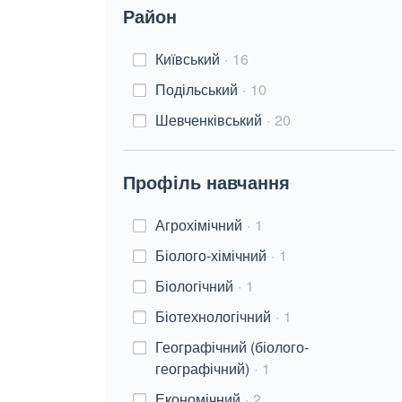
Район
Київський
16
Подільський
10
Шевченківський
20
Профіль навчання
Агрохімічний
1
Біолого-хімічний
1
Біологічний
1
Біотехнологічний
1
Географічний (біолого-
географічний)
1
Економічний
2