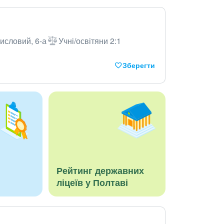
исловий, 6-а
Учні/освітяни 2:1
Зберегти
Рейтинг державних
ліцеїв у Полтаві