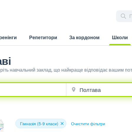
ренінги
Репетитори
За кордоном
Школи
(current)
аві
беріть навчальний заклад, що найкраще відповідає вашим по
Гімназія (5-9 класи)
Очистити фільтри